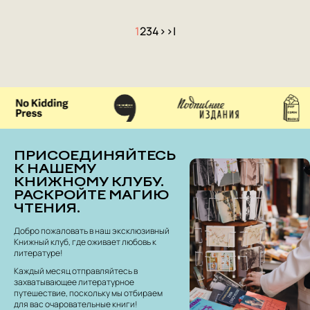
1
2
3
4
>
>|
ПРИСОЕДИНЯЙТЕСЬ
К НАШЕМУ
КНИЖНОМУ КЛУБУ.
РАСКРОЙТЕ МАГИЮ
ЧТЕНИЯ.
Добро пожаловать в наш эксклюзивный
Книжный клуб, где оживает любовь к
литературе!
Каждый месяц отправляйтесь в
захватывающее литературное
путешествие, поскольку мы отбираем
для вас очаровательные книги!