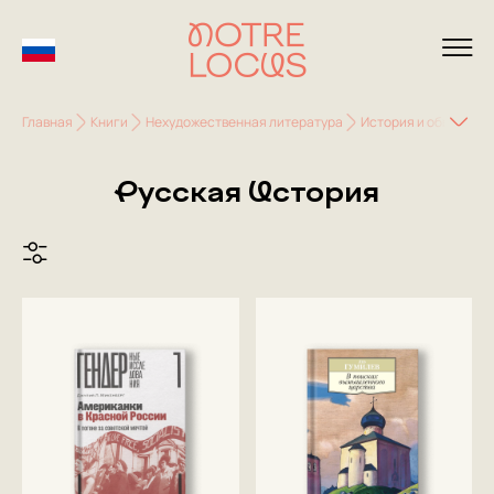
Главная
Книги
Нехудожественная литература
История и общество
Русская История