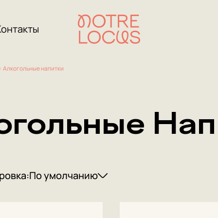
Контакты
Алкогольные напитки
огольные Нап
ровка:
По умолчанию