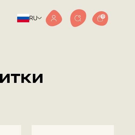
RU
0
итки