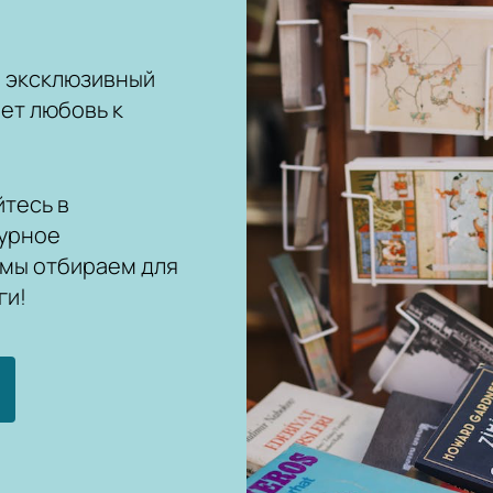
ш эксклюзивный
ет любовь к
тесь в
урное
 мы отбираем для
ги!