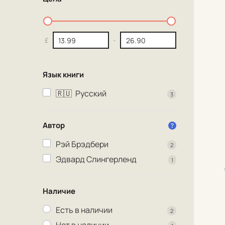
£
-
Язык книги
🇷🇺
Русский
3
Автор
Рэй Брэдбери
2
Эдвард Слингерленд
1
Наличие
Есть в наличии
2