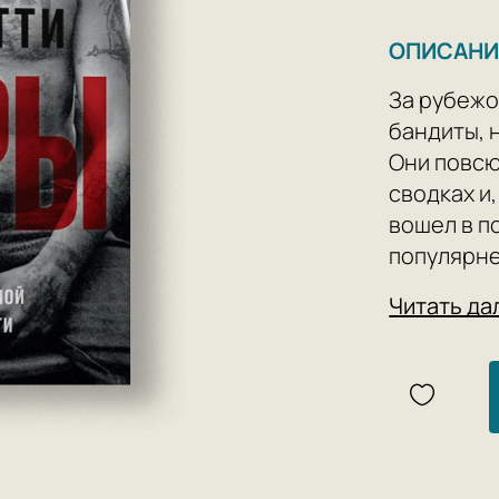
ОПИСАНИ
За рубежо
бандиты, н
Они повсю
сводках и
вошел в п
популярне
по-прежне
Читать да
мир. Вмес
подстраив
отказываю
их предше
зарубежны
технологи