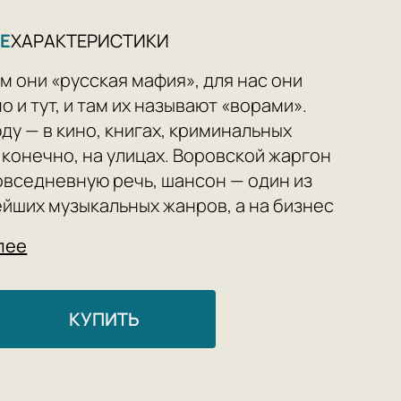
Е
ХАРАКТЕРИСТИКИ
м они «русская мафия», для нас они
о и тут, и там их называют «ворами».
ду — в кино, книгах, криминальных
, конечно, на улицах. Воровской жаргон
овседневную речь, шансон — один из
йших музыкальных жанров, а на бизнес
му оказывает давление преступный
лее
те с тем «воры» все время меняются и
аются под требования момента: они
тся от принципов, за которые умирали
КУПИТЬ
ственники, перенимают тактику у
х «коллег», осваивают новые
и и умело маскируются.