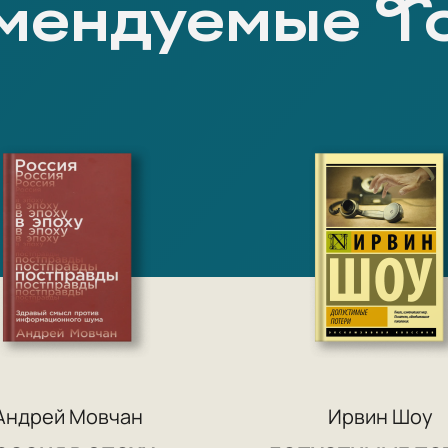
мендуемые Т
Андрей Мовчан
Ирвин Шоу