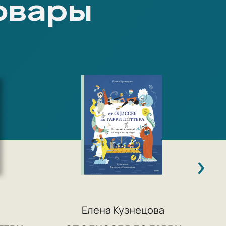
овары
И
Елена Кузнецова