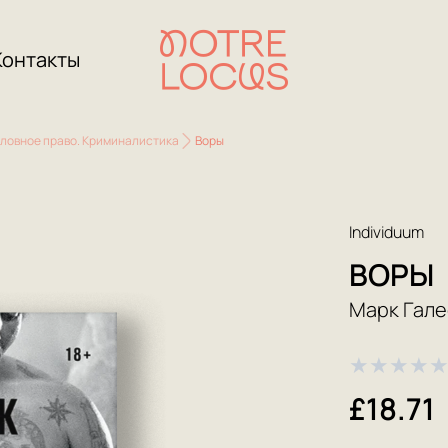
Контакты
ловное право. Криминалистика
Воры
Individuum
ВОРЫ
Марк Гале
★
★
★
★
£18.71