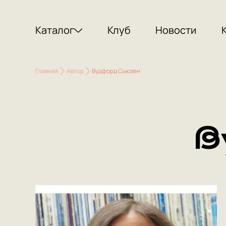
Каталог
Клуб
Новости
Главная
Автор
Вудфорд Сьюзен
В