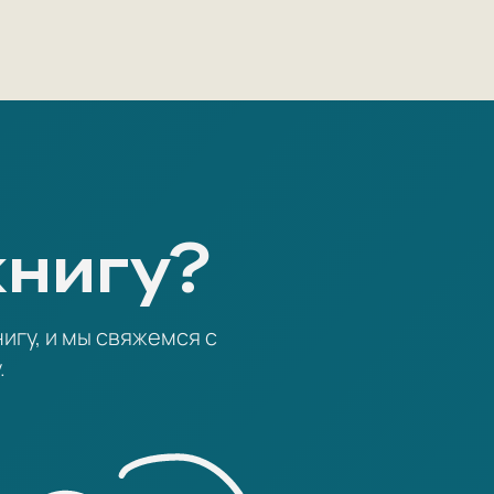
книгу?
игу, и мы свяжемся с
.