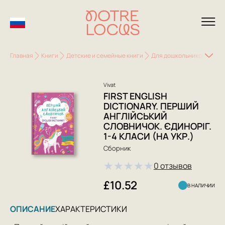
Главная
Книги
Детские и семейные книги
Для дошкольников (3-6 л
Vivat
FIRST ENGLISH
DICTIONARY. ПЕРШИЙ
АНГЛІЙСЬКИЙ
СЛОВНИЧОК. ЄДИНОРІГ.
1-4 КЛАСИ (НА УКР.)
Сборник
★
★
★
★
★
0 отзывов
£10.52
В НАЛИЧИИ
ОПИСАНИЕ
ХАРАКТЕРИСТИКИ