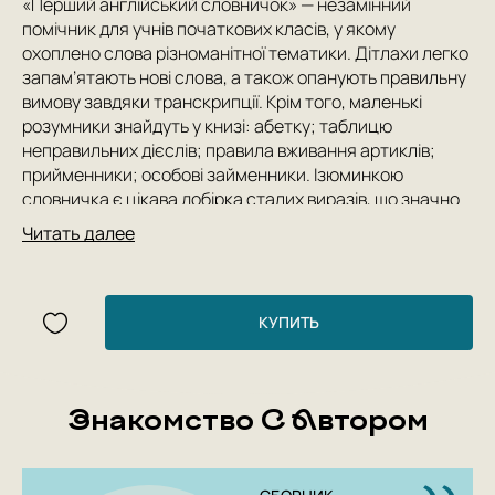
«Перший англійський словничок» — незамінний
помічник для учнів початкових класів, у якому
охоплено слова різноманітної тематики. Дітлахи легко
запам’ятають нові слова, а також опанують правильну
вимову завдяки транскрипції. Крім того, маленькі
розумники знайдуть у книзі: абетку; таблицю
неправильних дієслів; правила вживання артиклів;
прийменники; особові займенники. Ізюминкою
словничка є цікава добірка сталих виразів, що значно
збагатять мовну практику учнів.
Читать далее
КУПИТЬ
Знакомство С Автором