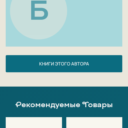
Б
Новая часть полюбившейся читателям серии о
приключениях Лиса и Поросёнка. Будем вместе
с ними наводить порядок, а поможет в этом
Всёпроглот!
Иллюстрации Пера Дюбвига в сочетании с
искромётной словесной игрой заставят
хохотать до колик;
Непревзойдённый перевод с норвежского Ольги
Дробот;
КНИГИ ЭТОГО АВТОРА
Рекомендовано детям и взрослым без
ограничений по возрасту;
В Норвегии продано 90 тысяч экземпляров
историй про Лиса и Поросёнка!
ЦИТАТЫ ИЗ КНИГИ:
Рекомендуемые Товары
«
Лис нацепил очки на Поросёнка — они сели как
родные. Потом подошёл к ёлке и отломил ветку.