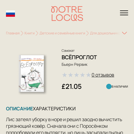
Главная
Книги
Детские и семейные книги
Для дошкольников (3-6 л
Самокат
ВСЁПРОГЛОТ
Бьерн Рервик
★
★
★
★
★
0 отзывов
£21.05
В НАЛИЧИИ
ОПИСАНИЕ
ХАРАКТЕРИСТИКИ
Лис затеял уборку в норе и решил заодно вычистить
грязнющий ковёр. Сначала они с Поросёнком
попробовали его вытрясти, но лишь засыпали пылью