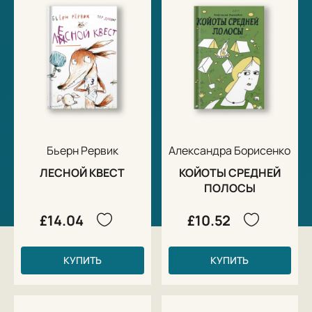
— Это ещё зачем? — строго спросил Поросёнок,
заподозрив подвох.
— Для маскировки, чтобы дундук тебя не узнал, —
объяснил Лис. »
«
Наутро Лис принялся растолковывать план
Поросёнку.
Бьерн Рервик
Александра Борисенко
— Ты вроде как датчанин, и у тебя будет…
ЛЕСНОЙ КВЕСТ
КОЙОТЫ СРЕДНЕЙ
ПОЛОСЫ
— Дачанин? Значит, у меня будет дача? Ура!
— Какая дача?! Ты будешь дат-ча-нин. И привезёшь
£14.04
£10.52
Картону права на всёпроглот.
КУПИТЬ
КУПИТЬ
— А-а… Ну тоже хорошо. Буду датчанин с правами».