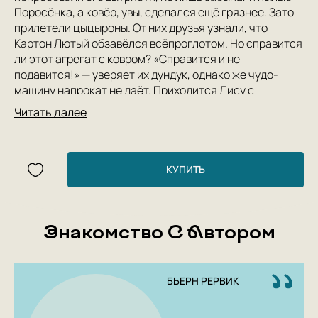
Поросёнка, а ковёр, увы, сделался ещё грязнее. Зато
прилетели цыцыроны. От них друзья узнали, что
Картон Лютый обзавёлся всёпроглотом. Но справится
ли этот агрегат с ковром? «Справится и не
подавится!» — уверяет их дундук, однако же чудо-
машину напрокат не даёт. Приходится Лису с
Поросёнком идти на хитрость, чтобы проучить
Читать далее
жадину...
Другие истории о Лисе и Поросёнке рассказаны в
книжках «Акулиска Враг Редиски», «Кафе «Птичий
КУПИТЬ
хвост», «Как Поросёнок болел леопардозом», «Битва с
комарами», «Дед-Надзор», «Вафлямбала» и «Свитер
на Рождество».
Знакомство С Автором
всепроглот
5 Причин Купить
БЬЕРН РЕРВИК
Книгу «Всёпроглот»: