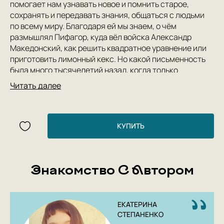
помогает нам узнавать новое и помнить старое,
сохранять и передавать знания, общаться с людьми
по всему миру. Благодаря ей мы знаем, о чём
размышлял Пифагор, куда вёл войска Александр
Македонский, как решить квадратное уравнение или
приготовить лимонный кекс. Но какой письменность
была много тысячелетий назад, когда только
появилась? Как менялась и что меняла вслед за
Читать далее
собой? Давайте проследим её удивительную историю,
без которой мир не был бы таким как сейчас.
Из этой книги вы узнаете:
• Когда появились первые слова и какими они были;
КУПИТЬ
• Как обходиться без гласных;
• Кто расшифровывает древние языки;
• Что связывает современное письмо с
Знакомство С Автором
пиктограммами.
ЕКАТЕРИНА
СТЕПАНЕНКО