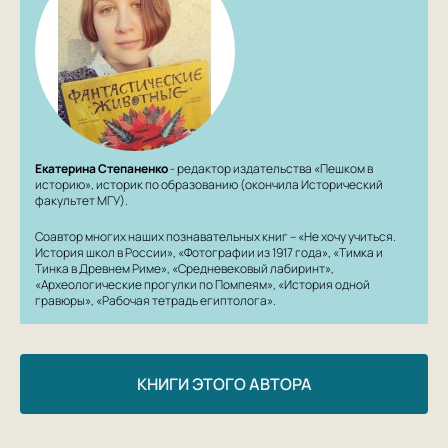
Екатерина Степаненко
- редактор издательства «Пешком в
историю», историк по образованию (окончила Исторический
факультет МГУ).
Соавтор многих наших познавательных книг – «Не хочу учиться.
История школ в России», «Фотографии из 1917 года», «Тимка и
Тинка в Древнем Риме», «Средневековый лабиринт»,
«Археологические прогулки по Помпеям», «История одной
гравюры», «Рабочая тетрадь египтолога».
КНИГИ ЭТОГО АВТОРА