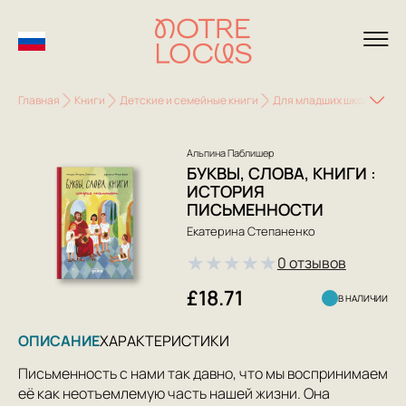
Главная
Книги
Детские и семейные книги
Для младших школьников 
Альпина Паблишер
БУКВЫ, СЛОВА, КНИГИ :
ИСТОРИЯ
ПИСЬМЕННОСТИ
Екатерина Степаненко
★
★
★
★
★
0 отзывов
£18.71
В НАЛИЧИИ
ОПИСАНИЕ
ХАРАКТЕРИСТИКИ
Письменность с нами так давно, что мы воспринимаем
её как неотъемлемую часть нашей жизни. Она