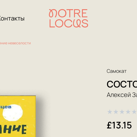
Контакты
яние невеселости
Самокат
СОСТО
Алексей З
★
★
★
★
£13.15