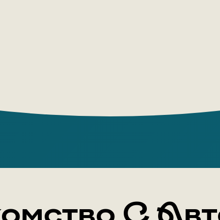
Первы
Чуков
Алекс
играть
взрос
Это е
прием
аллюз
Состо
нужны
векто
Автор: За
омство С Ав