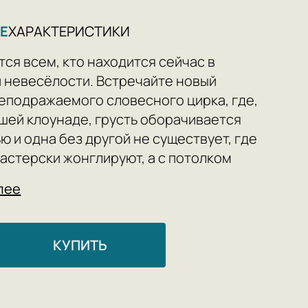
Е
ХАРАКТЕРИСТИКИ
ся всем, кто находится сейчас в
 невесёлости. Встречайте новый
еподражаемого словесного цирка, где,
ошей клоунаде, грусть оборачивается
ю и одна без другой не существует, где
астерски жонглируют, а с потолком
олковать. Всем в цирк! Ведь
лее
я тяжеленная в состоянии
ти» и надо как-то возвращаться на
КУПИТЬ
купить книгу «Состояние невесёлости»:
е стихи от любимого нами по «Физике
а» Алексея Зайцева;