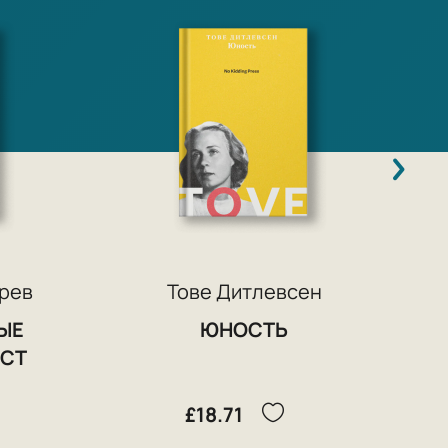
рев
Тове Дитлевсен
ЫЕ
ЮНОСТЬ
ИСТ
£18.71