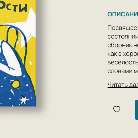
ОПИСАНИ
Посвящает
состоянии
сборник н
как в хор
весёлость
словами м
можно пот
Читать да
«Вселенна
невесёлос
Землю.
5 причин 
Свежи
Тузик