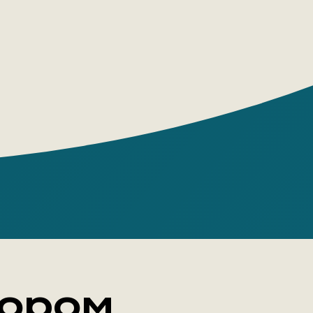
й сборник стихов был удостоен премии
ского;
ей Зайцев не устаёт жонглировать и
 словами так, что весело и детям, и
лым;
щё и маленький учебник поэтических
ов – созвучия, алогизмы, парадоксы и
ии, чего только здесь не найдёшь!
яние невесёлости – очень точный и
й нам всем термин, указывающий
р движения к весёлости.
йцев Алексей
тором