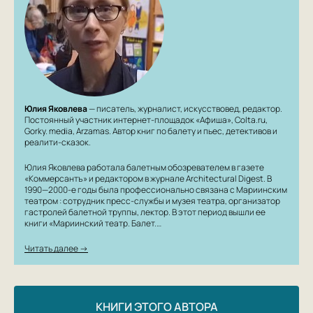
«Жуки не плачут», в лонг-лист премии «НОС».
Юлия Яковлева
— писатель, журналист, искусствовед, редактор.
Постоянный участник интернет-площадок «Афиша», Colta.ru,
Gorky. media, Arzamas. Автор книг по балету и пьес, детективов и
реалити-сказок.
Юлия Яковлева работала балетным обозревателем в газете
«Коммерсантъ» и редактором в журнале Architectural Digest. В
1990—2000-е годы была профессионально связана с Мариинским
театром : сотрудник пресс-службы и музея театра, организатор
гастролей балетной труппы, лектор. В этот период вышли ее
книги «Мариинский театр. Балет.…
Читать далее →
КНИГИ ЭТОГО АВТОРА