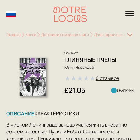
Главная
Книги
Детские и семейные книги
Для старших школьников (
Самокат
ГЛИНЯНЫЕ ПЧЕЛЫ
Юлия Яковлева
★
★
★
★
★
0 отзывов
£21.05
В НАЛИЧИИ
ОПИСАНИЕ
ХАРАКТЕРИСТИКИ
В мирном Ленинграде заново учатся жить внезапно
совсем взрослые Шурка и Бобка. Снова вместе и
каждый сам: Шурку ждет во дворе красивая девочка в