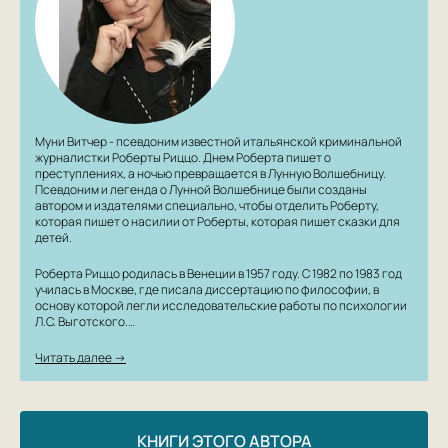
Муни Витчер - псевдоним известной итальянской криминальной
журналистки Роберты Риццо. Днем Роберта пишет о
преступлениях, а ночью превращается в Лунную Волшебницу.
Псевдоним и легенда о Лунной Волшебнице были созданы
автором и издателями специально, чтобы отделить Роберту,
которая пишет о насилии от Роберты, которая пишет сказки для
детей.
Роберта Риццо родилась в Венеции в 1957 году. С 1982 по 1983 год
училась в Москве, где писала диссертацию по философии, в
основу которой легли исследовательские работы по психологии
Л.С. Выготского.…
Читать далее →
КНИГИ ЭТОГО АВТОРА