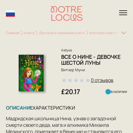
Главная
Книги
Детские и семейные книги
Фэнтези и магия для дет
Азбука
ВСЕ О НИНЕ - ДЕВОЧКЕ
ШЕСТОЙ ЛУНЫ
Витчер Муни
★
★
★
★
★
0 отзывов
£20.17
В НАЛИЧИИ
ОПИСАНИЕ
ХАРАКТЕРИСТИКИ
Мадридская школьница Нина, узнав о загадочной
смерти своего деда, мага и алхимика Михаила
Мезинского, приезжает в Венецию и становится его