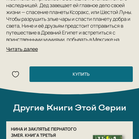
наследницей. Дед завещает ей главное дело своей
жизни — спасение планеты Ксоракс, или Шестой Луны.
Чтобы разрушить злые чары и спасти планету добра и
света, Нине и её друзьям предстоит отправиться в
путешествие в Древний Египет и встретиться с
воинственными мумиями, побывать в Мексике на
развалинах пирамид майя и найти выход из
Читать далее
заколдованного кораллового лабиринта, а главное,
сразиться с Чёрным Магом — князем Карконом и его
приспешниками… Каких только испытаний не
приготовила судьба Нине, этой смелой, отчаянной
КУПИТЬ
девочке, и её друзьям!
Необыкновенные приключения и превращения
начинаются…
Другие Книги Этой Серии
НИНА И ЗАКЛЯТЬЕ ПЕРНАТОГО
ЗМЕЯ. КНИГА ТРЕТЬЯ