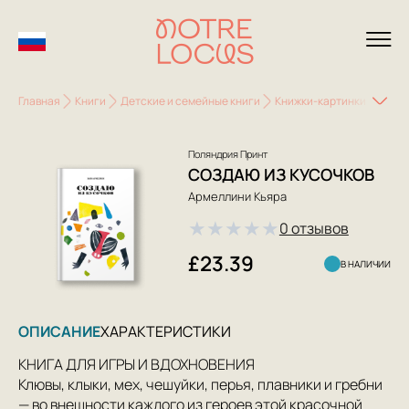
Главная
Книги
Детские и семейные книги
Книжки-картинки
Созд
Поляндрия Принт
СОЗДАЮ ИЗ КУСОЧКОВ
Армеллини Кьяра
★
★
★
★
★
0 отзывов
£23.39
В НАЛИЧИИ
ОПИСАНИЕ
ХАРАКТЕРИСТИКИ
КНИГА ДЛЯ ИГРЫ И ВДОХНОВЕНИЯ
Клювы, клыки, мех, чешуйки, перья, плавники и гребни
— во внешности каждого из героев этой красочной