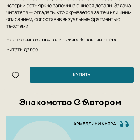
истории есть яркие запоминающиеся детали. Задача
читателя — отгадать, кто скрывается за тем или иным
описанием, сопоставив визуальные фрагменты с
текстами.
На страницах спрятались жираф, павлин, зебра,
броненосец и многие другие — целых 14 животных и
Читать далее
птиц! Забавная, увлекательная, развивающая
воображение книжка-игра для тех, кто любит
головоломки и яркие смешные картинки.
КУПИТЬ
Эта книга вдохновит малышей и их родителей на
творчество — после прочтения невозможно не
поиграть с кусочками разноцветной бумаги:
Знакомство С Автором
попробуйте сделать коллаж или составить
собственного зверя из подручных материалов.
АРМЕЛЛИНИ КЬЯРА