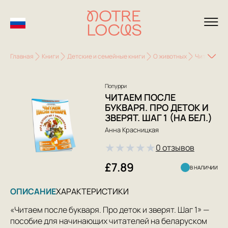
Главная
Книги
Детские и семейные книги
О животных
Читаем посл
Попурри
ЧИТАЕМ ПОСЛЕ
БУКВАРЯ. ПРО ДЕТОК И
ЗВЕРЯТ. ШАГ 1 (НА БЕЛ.)
Анна Красницкая
★
★
★
★
★
0 отзывов
£7.89
В НАЛИЧИИ
ОПИСАНИЕ
ХАРАКТЕРИСТИКИ
«Читаем после букваря. Про деток и зверят. Шаг 1» —
пособие для начинающих читателей на беларуском