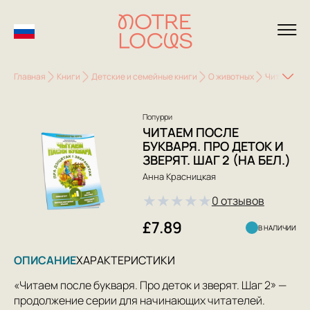
Главная
Книги
Детские и семейные книги
О животных
Читаем посл
Попурри
ЧИТАЕМ ПОСЛЕ
БУКВАРЯ. ПРО ДЕТОК И
ЗВЕРЯТ. ШАГ 2 (НА БЕЛ.)
Анна Красницкая
★
★
★
★
★
0 отзывов
£7.89
В НАЛИЧИИ
ОПИСАНИЕ
ХАРАКТЕРИСТИКИ
«Читаем после букваря. Про деток и зверят. Шаг 2» —
продолжение серии для начинающих читателей.