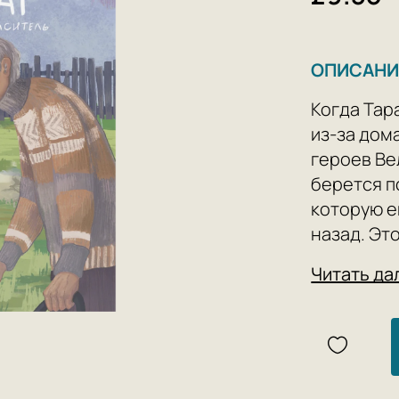
ОПИСАНИ
Когда Тар
из-за дом
героев Ве
берется п
которую е
назад. Эт
его подви
Читать да
У Мухтара
прототип.
Великой О
сражений 