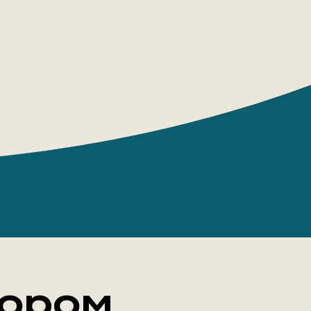
сские солдаты обязаны успехом
и своей жизнью собакам. Верные и
е, они боролись с захватчиками,
ны, совершали диверсии, передавали
 между частями и спасали раненых.
бак, чьи клички история не сохранила,
ой вклад в победу.
тором