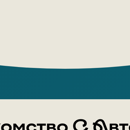
Многие ру
операций 
выносливы
искали ми
сообщения
Тысячи со
внесли св
омство С Ав