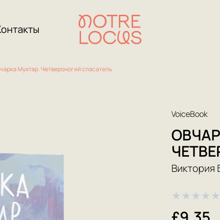
Контакты
чарка Мухтар. Четвероногий спасатель
VoiceBook
ОВЧАР
ЧЕТВЕ
Виктория 
★
★
★
★
£9.35