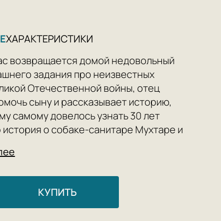
Е
ХАРАКТЕРИСТИКИ
ас возвращается домой недовольный
ашнего задания про неизвестных
ликой Отечественной войны, отец
омочь сыну и рассказывает историю,
му самому довелось узнать 30 лет
о история о собаке-санитаре Мухтаре и
ге.
лее
 из рассказа есть реальный
 Санитарная собака Мухтар за годы
КУПИТЬ
течественной войны вытащила с полей
более 400 раненых воинов.