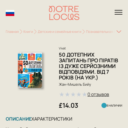
Главная
Книги
Детские и семейные книги
Познавательная литерату
Vivat
50 ДОТЕПНИХ
ЗАПИТАНЬ ПРО ПІРАТІВ
ІЗ ДУЖЕ СЕРЙОЗНИМИ
ВІДПОВІДЯМИ. ВІД 7
РОКІВ (НА УКР.)
Жан-Мишель Бийу
★
★
★
★
★
0 отзывов
£14.03
В НАЛИЧИИ
ОПИСАНИЕ
ХАРАКТЕРИСТИКИ