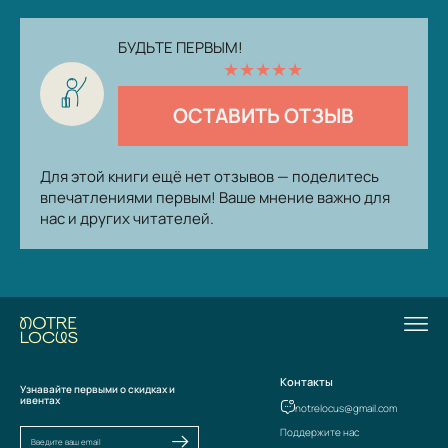
БУДЬТЕ ПЕРВЫМ!
★
★
★
★
★
ОСТАВИТЬ ОТЗЫВ
Для этой книги ещё нет отзывов — поделитесь
впечатлениями первым! Ваше мнение важно для
нас и других читателей.
Контакты
Узнавайте первыми о скидках и
ивентах
notrelocus@gmail.com
Поддержите нас