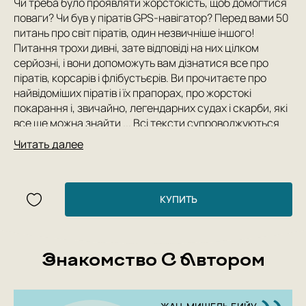
Чи треба було проявляти жорстокість, щоб домогтися
поваги? Чи був у піратів GPS-навігатор? Перед вами 50
питань про світ піратів, один незвичніше іншого!
Питання трохи дивні, зате відповіді на них цілком
серйозні, і вони допоможуть вам дізнатися все про
піратів, корсарів і флібустьєрів. Ви прочитаєте про
найвідоміших піратів і їх прапорах, про жорстокі
покарання і, звичайно, легендарних судах і скарби, які
все ще можна знайти ... Всі тексти супроводжуються
веселими малюнками і чудовими реалістичними
Читать далее
ілюстраціями.
Author: Жан-Мішель Бійу
КУПИТЬ
Знакомство С Автором