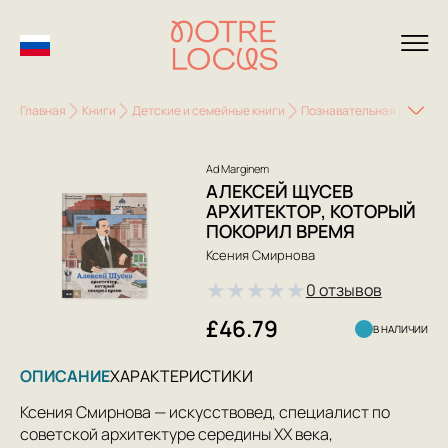
Главная
Книги
Детские и семейные книги
Познавательная литерату
Ad Marginem
АЛЕКСЕЙ ЩУСЕВ
АРХИТЕКТОР, КОТОРЫЙ
ПОКОРИЛ ВРЕМЯ
Ксения Смирнова
★
★
★
★
★
0 отзывов
£46.79
В НАЛИЧИИ
ОПИСАНИЕ
ХАРАКТЕРИСТИКИ
Ксения Смирнова — искусствовед, специалист по
советской архитектуре середины ХХ века,