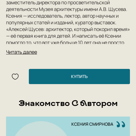
заместитель директора по просветительской
деятельности Музея архитектуры имени А.В. Щусева.
Ксения — исследователь, лектор, автор научных и
популярных статей и изданий, куратор выставок.
«Алексей Щусев: архитектор, который покорил время»
— её первая книга для детей. И написать её Ксении
помогло то, что вот уже больше 10 лет она не просто
занимается просветительскими проектами, но и
Читать далее
преподаёт историю русского искусства подросткам.
Полина Покладок — искусствовед, специалист по
русской архитектуре второй половины XIX века,
научный сотрудник Отдела хранения советской
КУПИТЬ
графики Музея архитектуры имени А.В. Щусева.
Полина стояла у истоков создания Детского центра в
Музее: за 10 лет она организовала и придумала
Знакомство С Автором
множество курсов по истории архитектуры для детей
и подростков. Этот опыт помогает ей рассказывать
просто о сложных явлениях в истории искусств.
Полина участвует в научных конференциях, читает
КСЕНИЯ СМИРНОВА
лекции, а в 2023 году книга «Что придумал