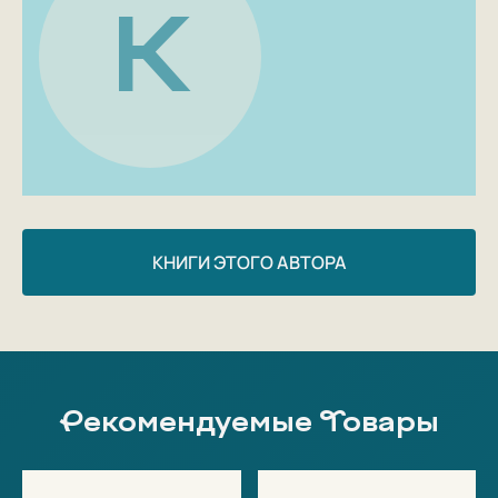
Мельников», соавтором которой стала Полина,
К
получила премию АРХ МОСКВЫ в номинации «Лучшее
детское архитектурное издание».
КНИГИ ЭТОГО АВТОРА
Рекомендуемые Товары