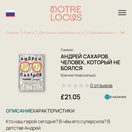
Главная
Книги
Детские и семейные книги
Познавательная литерату
Самокат
АНДРЕЙ САХАРОВ.
ЧЕЛОВЕК, КОТОРЫЙ НЕ
БОЯЛСЯ
Ксения Новохатько
★
★
★
★
★
0 отзывов
£21.05
В НАЛИЧИИ
ОПИСАНИЕ
ХАРАКТЕРИСТИКИ
Кто наш герой сегодня? В чём его суперсила? В
детстве Андрей