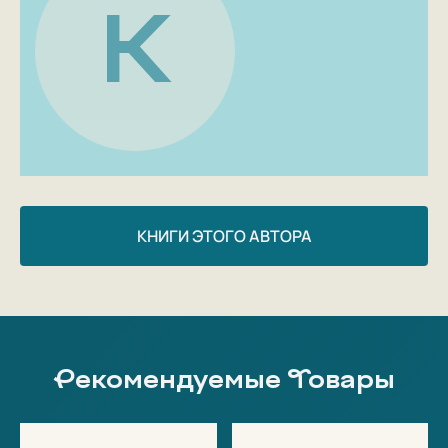
главами
К
государств, бросал вызов бесправию,
несправедливости и авто-
ритетам.
Гениальный физик, «отец» советской водородной
бомбы и пра-
возащитник, лауреат Нобелевской премии мира,
Сахаров был че-
ловеком, который не боялся — думать, высказываться,
защищать.
КНИГИ ЭТОГО АВТОРА
Рекомендуемые Товары