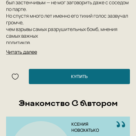
был застенчивым — не мог заговорить даже с соседом
по парте.
Но спустя много лет именно его тихий голос зазвучал
громче,
чем взрывы самых разрушительных бомб, мнения
самых важных
политиков.
Андрею Сахарову, как и всем нам, приходилось
Читать далее
выбирать: ду-
мать самому или верить на слово, сказать или
промолчать, вме-
шаться или остаться в стороне. Его жизнь была
КУПИТЬ
похожа на научный
эксперимент, который часто приводил к неожиданным
резуль-
Знакомство С Автором
татам. Совершая ошибки, сталкиваясь с неудачами и
предатель-
ством, Сахаров всегда выбирал действие: ставил под
сомнение
КСЕНИЯ
то, что считалось неоспоримым, говорил на равных с
НОВОХАТЬКО