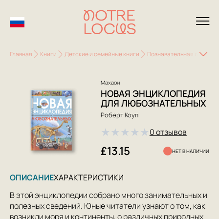
Главная
Книги
Детские и семейные книги
Познавательная литерату
Махаон
НОВАЯ ЭНЦИКЛОПЕДИЯ
ДЛЯ ЛЮБОЗНАТЕЛЬНЫХ
Роберт Коуп
★
★
★
★
★
0 отзывов
£13.15
НЕТ В НАЛИЧИИ
ОПИСАНИЕ
ХАРАКТЕРИСТИКИ
В этой энциклопедии собрано много занимательных и
полезных сведений. Юные читатели узнают о том, как
возникли моря и континенты, о различных природных