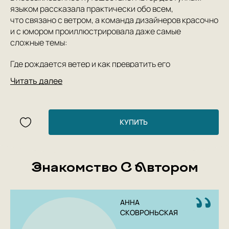
языком рассказала практически обо всем,
что связано с ветром, а команда дизайнеров красочно
и с юмором проиллюстрировала даже самые
сложные темы:
Где рождается ветер и как превратить его
в электричество?
Читать далее
Есть ли ветер в космосе?
Чем он полезен животным и растениям?
Что такое эффект Кориолиса?
Стоит ли знакомиться с Дорианом и Катриной, если
КУПИТЬ
они — циклоны?
Знакомство С Автором
АННА
СКОВРОНЬСКАЯ