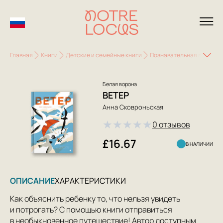
Главная
Книги
Детские и семейные книги
Познавательная литерату
Белая ворона
ВЕТЕР
Анна Сковроньская
★
★
★
★
★
0 отзывов
£16.67
В НАЛИЧИИ
ОПИСАНИЕ
ХАРАКТЕРИСТИКИ
Как объяснить ребенку то, что нельзя увидеть
и потрогать? С помощью книги отправиться
в необыкновенное путешествие! Автор доступным