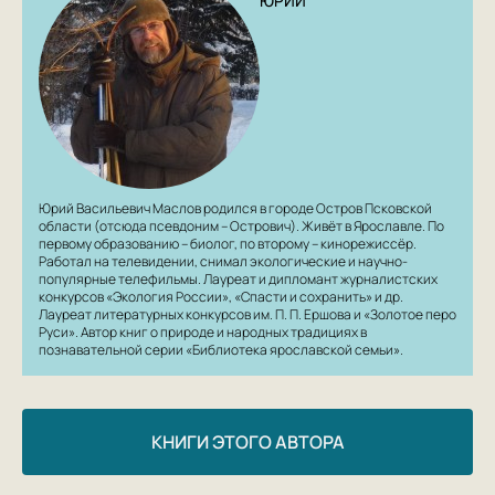
ЮРИЙ
Юрий Васильевич Маслов родился в городе Остров Псковской
области (отсюда псевдоним – Острович). Живёт в Ярославле. По
первому образованию – биолог, по второму – кинорежиссёр.
Работал на телевидении, снимал экологические и научно-
популярные телефильмы. Лауреат и дипломант журналистских
конкурсов «Экология России», «Спасти и сохранить» и др.
Лауреат литературных конкурсов им. П. П. Ершова и «Золотое перо
Руси». Автор книг о природе и народных традициях в
познавательной серии «Библиотека ярославской семьи».
КНИГИ ЭТОГО АВТОРА