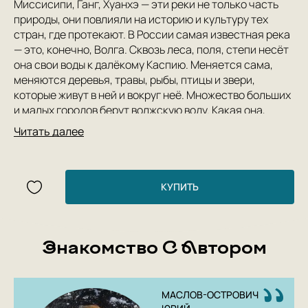
Миссисипи, Ганг, Хуанхэ — эти реки не только часть
природы, они повлияли на историю и культуру тех
стран, где протекают. В России самая известная река
— это, конечно, Волга. Сквозь леса, поля, степи несёт
она свои воды к далёкому Каспию. Меняется сама,
меняются деревья, травы, рыбы, птицы и звери,
которые живут в ней и вокруг неё. Множество больших
и малых городов берут волжскую воду. Какая она,
самая большая река Европы? Какой у неё характер?
Читать далее
Как человек «подчинял» Волгу? Как теперь спасает
речную жизнь от исчезновения? Река и её обитатели
раскрывают свои удивительные секреты в этой книге.
КУПИТЬ
Знакомство С Автором
МАСЛОВ-ОСТРОВИЧ