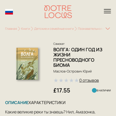
Главная
Книги
Детские и семейные книги
Познавательная литерату
Самокат
ВОЛГА: ОДИН ГОД ИЗ
ЖИЗНИ
ПРЕСНОВОДНОГО
БИОМА
Маслов-Острович Юрий
★
★
★
★
★
0 отзывов
£17.55
В НАЛИЧИИ
ОПИСАНИЕ
ХАРАКТЕРИСТИКИ
Какие великие реки ты знаешь? Нил, Амазонка,