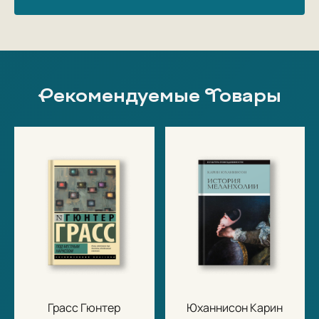
Рекомендуемые Товары
Грасс Гюнтер
Юханнисон Карин