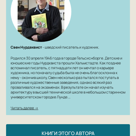
Свен Нурдвквист
- шведский писатель и художник.
Родился 30 апреля 1946 года в городе Гельсиснборге. Детские и
юношеские годы Нурдквиста прошли Хальмстадте. Как позднее
вспоминал писатель, с пятнадцати лет он мечтал о карьере
художника, но поначалу судьба была не очень благосклонна к
нему - окончив школу, Свен несколько раз пытался поступать в
различные художественные заведения, однако всякий раз
проваливался на экзаменах. В результате он начал изучать
архитектуру в высшей технической школе в небольшом старинном
университетском городке Лунде.…
Читать далее →
КНИГИ ЭТОГО АВТОРА