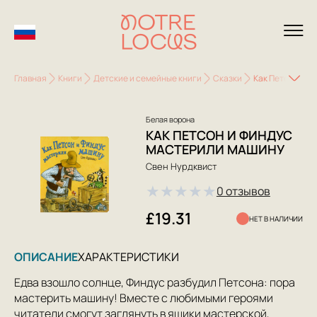
Главная
Книги
Детские и семейные книги
Сказки
Как Петсон и Ф
Белая ворона
КАК ПЕТСОН И ФИНДУС
МАСТЕРИЛИ МАШИНУ
Свен Нурдквист
★
★
★
★
★
0 отзывов
£19.31
НЕТ В НАЛИЧИИ
ОПИСАНИЕ
ХАРАКТЕРИСТИКИ
Едва взошло солнце, Финдус разбудил Петсона: пора
мастерить машину! Вместе с любимыми героями
читатели смогут заглянуть в ящики мастерской,