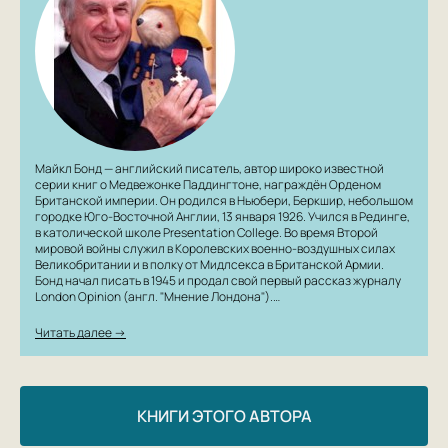
выходящая на русском языке повесть «Медвежонок
Паддингтон и его звёздный час». И это последний
рассказ Майкла Бонда о медвежонке, полюбившемся
миллионам читателей и зрителей по всему миру.
Майкл Бонд — английский писатель, автор широко известной
серии книг о Медвежонке Паддингтоне, награждён Орденом
Британской империи. Он родился в Ньюбери, Беркшир, небольшом
городке Юго-Восточной Англии, 13 января 1926. Учился в Рединге,
в католической школе Presentation College. Во время Второй
мировой войны служил в Королевских военно-воздушных силах
Великобритании и в полку от Мидлсекса в Британской Армии.
Бонд начал писать в 1945 и продал свой первый рассказ журналу
London Opinion (англ. "Мнение Лондона").…
Читать далее →
КНИГИ ЭТОГО АВТОРА