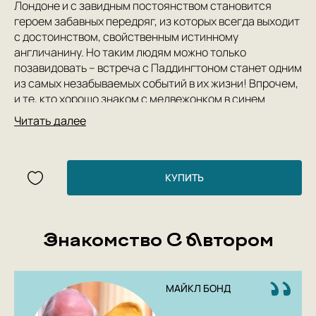
Лондоне и с завидным постоянством становится
героем забавных передряг, из которых всегда выходит
с достоинством, свойственным истинному
англичанину. Но таким людям можно только
позавидовать – встреча с Паддингтоном станет одним
из самых незабываемых событий в их жизни! Впрочем,
и те, кто хорошо знаком с медвежонком в синем
пальтишке, не устают удивляться его житейской
Читать далее
мудрости и непоколебимой уверенности в себе.
Паддингтон не теряется ни в какой ситуации и любую
неурядицу способен превратить в свой звёздный час!
К тому же Паддингтон успел побывать и самой что ни
КУПИТЬ
на есть взаправдашней кинозвездой! Первый фильм о
неугомонном медвежонке вышел в 2014 году, а в
январе 2018 года российский зритель смог
Знакомство С Автором
насладиться премьерой второго фильма, где
Паддингтон блистал на экране в компании Хью Гранта
и Брендана Глисона!
В настоящее издание вошли три истории о
МАЙКЛ БОНД
медвежонке Паддингтоне, и среди них впервые