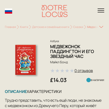
Главная
Книги
Детские и семейные книги
Сказки
Медвежонок Пад
Азбука
МЕДВЕЖОНОК
ПАДДИНГТОН И ЕГО
ЗВЕЗДНЫЙ ЧАС
Майкл Бонд
★
★
★
★
★
0 отзывов
£14.03
В НАЛИЧИИ
ОПИСАНИЕ
ХАРАКТЕРИСТИКИ
Трудно представить, что есть ещё люди, не знакомые
с медвежонком из Дремучего Перу, который живёт