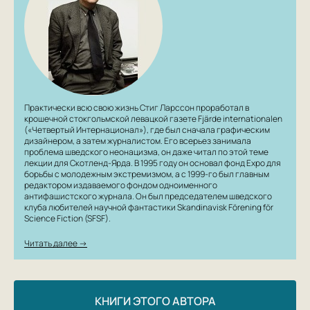
экранизирован, и обе экранизации — шведская и
голливудская от непревзойденного Дэвида Финчера —
стали такими же культовыми, как и сама книга. Как и
вся трилогия «Миллениум», раз и навсегда
изменившая законы остросюжетной литературы.
Практически всю свою жизнь Стиг Ларссон проработал в
крошечной стокгольмской левацкой газете Fjärde internationalen
(«Четвертый Интернационал»), где был сначала графическим
дизайнером, а затем журналистом. Его всерьез занимала
проблема шведского неонацизма, он даже читал по этой теме
лекции для Скотленд-Ярда. В 1995 году он основал фонд Expo для
борьбы с молодежным экстремизмом, а с 1999-го был главным
редактором издаваемого фондом одноименного
антифашистского журнала. Он был председателем шведского
клуба любителей научной фантастики Skandinavisk Förening för
Science Fiction (SFSF).
Читать далее →
КНИГИ ЭТОГО АВТОРА