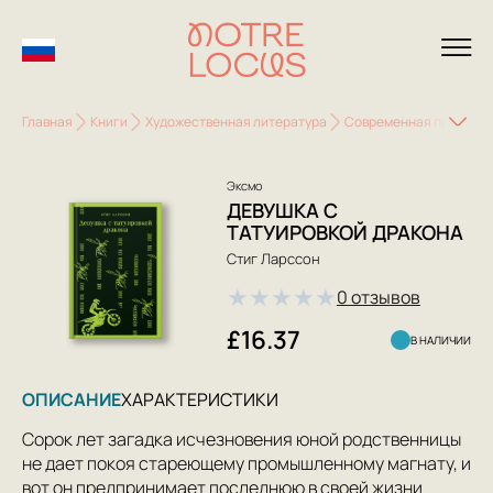
Главная
Книги
Художественная литература
Современная проза
Эксмо
ДЕВУШКА С
ТАТУИРОВКОЙ ДРАКОНА
Стиг Ларссон
★
★
★
★
★
0 отзывов
£16.37
В НАЛИЧИИ
ОПИСАНИЕ
ХАРАКТЕРИСТИКИ
Сорок лет загадка исчезновения юной родственницы
не дает покоя стареющему промышленному магнату, и
вот он предпринимает последнюю в своей жизни