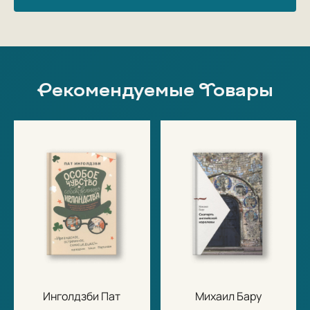
Рекомендуемые Товары
Инголдзби Пат
Михаил Бару