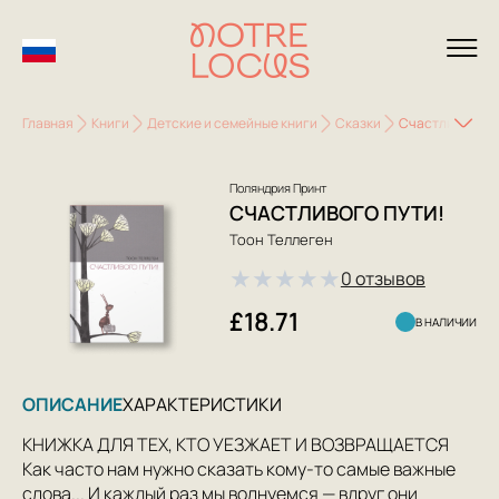
Главная
Книги
Детские и семейные книги
Сказки
Счастливого пу
Поляндрия Принт
СЧАСТЛИВОГО ПУТИ!
Тоон Теллеген
★
★
★
★
★
0 отзывов
£18.71
В НАЛИЧИИ
ОПИСАНИЕ
ХАРАКТЕРИСТИКИ
КНИЖКА ДЛЯ ТЕХ, КТО УЕЗЖАЕТ И ВОЗВРАЩАЕТСЯ
Как часто нам нужно сказать кому-то самые важные
слова... И каждый раз мы волнуемся — вдруг они