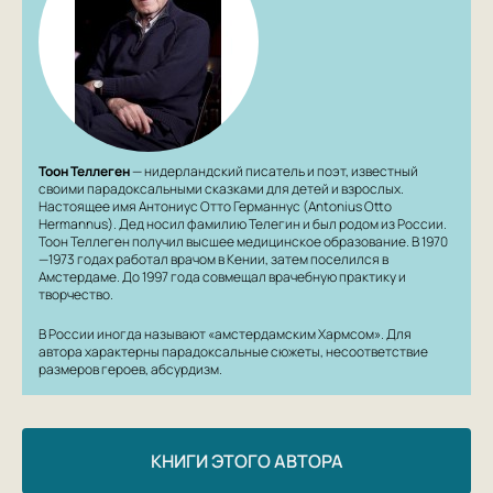
Тоон Теллеген
— нидерландский писатель и поэт, известный
своими парадоксальными сказками для детей и взрослых.
Настоящее имя Антониус Отто Германнус (Antonius Otto
Hermannus). Дед носил фамилию Телегин и был родом из России.
Тоон Теллеген получил высшее медицинское образование. В 1970
—1973 годах работал врачом в Кении, затем поселился в
Амстердаме. До 1997 года совмещал врачебную практику и
творчество.
В России иногда называют «амстердамским Хармсом». Для
автора характерны парадоксальные сюжеты, несоответствие
размеров героев, абсурдизм.
КНИГИ ЭТОГО АВТОРА