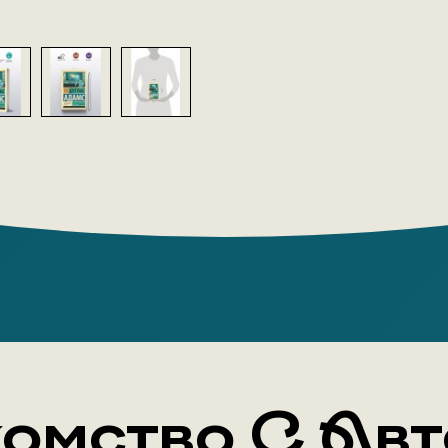
омство С Ав