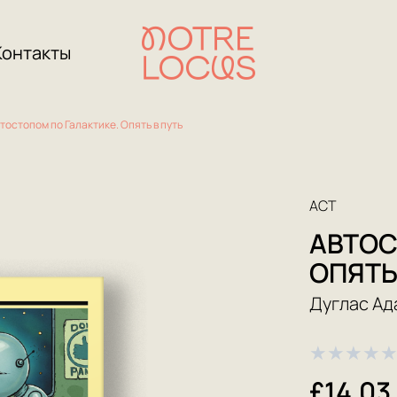
Контакты
тостопом по Галактике. Опять в путь
АСТ
АВТОС
ОПЯТЬ
Дуглас Ад
★
★
★
★
£14.03