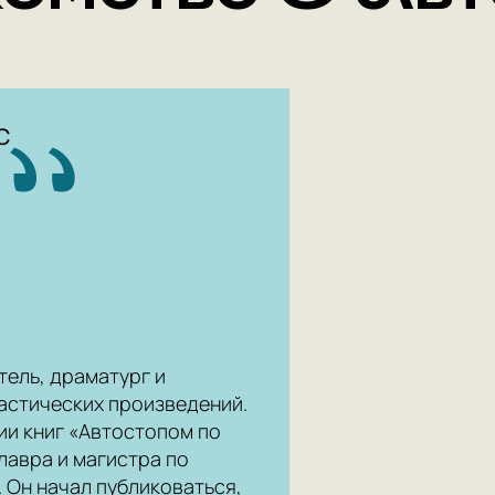
С
тель, драматург и
астических произведений.
ии книг «Автостопом по
лавра и магистра по
 Он начал публиковаться,