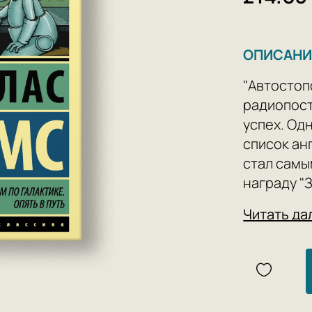
ОПИСАНИ
"Автостоп
радиопост
успех. Од
список ан
стал самы
награду "
сатиричес
Читать да
выплеснул
индустрию