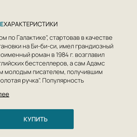
Е
ХАРАКТЕРИСТИКИ
ом по Галактике", стартовав в качестве
ановки на Би-би-си, имел грандиозный
ноименный роман в 1984 г. возглавил
глийских бестселлеров, а сам Адамс
м молодым писателем, получившим
Золотая ручка". Популярность
кой "трилогии в пяти частях"
лее
ась в музыкальную компьютерную
.
КУПИТЬ