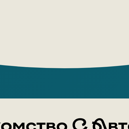
Йорке. По
мужем, ху
вернулась
где прожи
один из с
современн
- невероя
история ж
женщин в 
омство С Ав