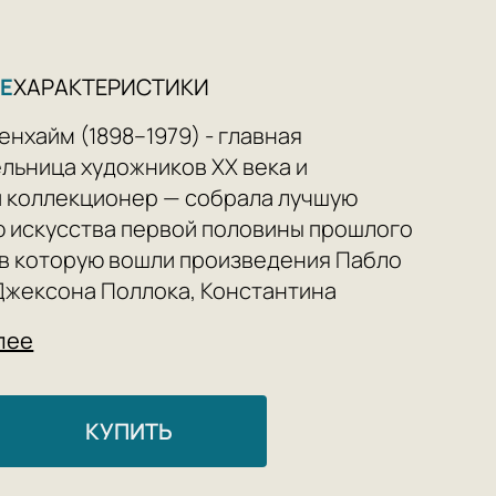
Е
ХАРАКТЕРИСТИКИ
енхайм (1898–1979) - главная
льница художников ХХ века и
 коллекционер — собрала лучшую
 искусства первой половины прошлого
 в которую вошли произведения Пабло
Джексона Поллока, Константина
 Жоана Миро, Александра Кольдера,
лее
е Кунинга, Марка Ротко, Альберто
и и Марселя Дюшана. В 1938 году она
вою первую галерею современного
КУПИТЬ
 в Лондоне, а впоследствии —
 галерею Искусство этого века в Нью-