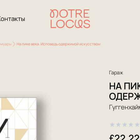
Контакты
емуары
На пике века. Исповедь одержимой искусством
Гараж
НА ПИ
ОДЕР
Гуггенхай
★
★
★
★
£22.22