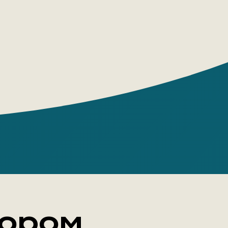
сле короткого брака со своим третьим
дожником Максом Эрнстом, Гуггенхайм
 в Европу, обосновавшись в Венеции,
ла всю оставшуюся жизнь, открыв там
амых посещаемых сегодня музеев
ого искусства в Италии. «На пике века»
тно откровенная и насыщенная
изни одной из самых влиятельных
мире искусства.
тором