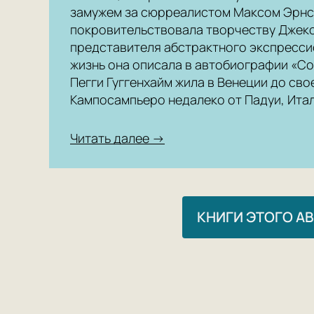
замужем за сюрреалистом Максом Эрнс
покровительствовала творчеству Джек
представителя абстрактного экспресси
жизнь она описала в автобиографии «Conf
Пегги Гуггенхайм жила в Венеции до сво
Кампосампьеро недалеко от Падуи, Ита
Читать далее →
КНИГИ ЭТОГО А