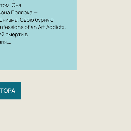
том. Она
сона Поллока —
онизма. Свою бурную
essions of an Art Addict».
ей смерти в
лия.…
ВТОРА