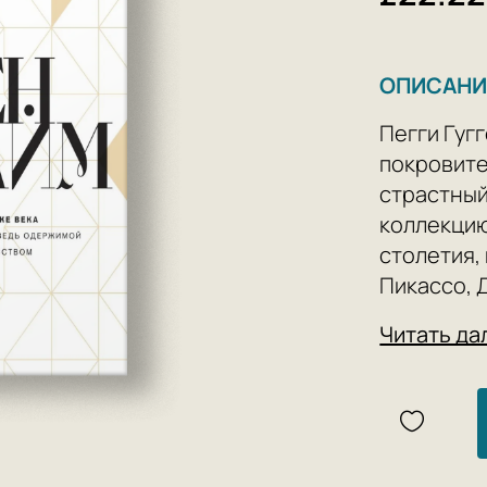
ОПИСАНИ
Пегги Гугг
покровите
страстный
коллекцию
столетия,
Пикассо, 
Бранкузи,
Читать да
Виллема д
Джакометт
открыла с
искусства
культовую