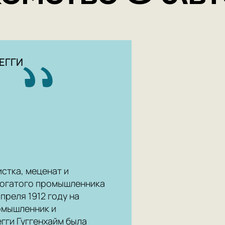
ЕГГИ
стка, меценат и
 богатого промышленника
преля 1912 году на
омышленник и
гги Гуггенхайм была