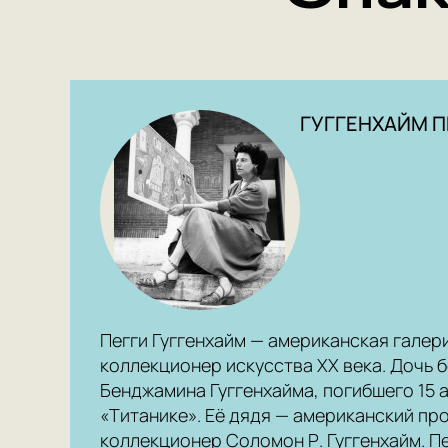
ГУГГЕНХАЙМ П
Пегги Гуггенхайм — американская галери
коллекционер искусства XX века. Дочь
Бенджамина Гуггенхайма, погибшего 15 а
«Титанике». Её дядя — американский пр
коллекционер Соломон Р. Гуггенхайм. Пе