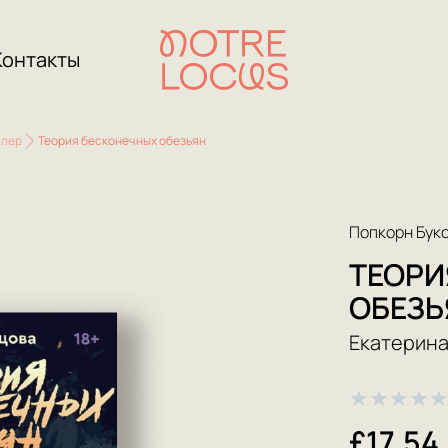
Контакты
ллер
Теория бесконечных обезьян
Попкорн Бук
ТЕОРИ
ОБЕЗЬ
Екатерина
★
★
★
★
£17.54