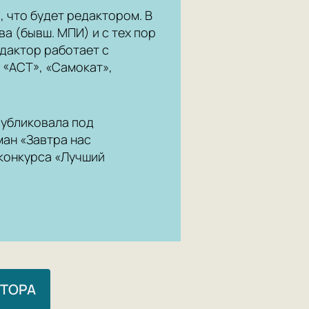
, что будет редактором. В
ва (бывш. МПИ) и с тех пор
едактор работает с
 «АСТ», «Самокат»,
публиковала под
ман «Завтра нас
 конкурса «Лучший
ВТОРА