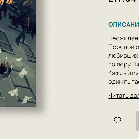
ОПИСАНИ
Неожиданн
Перовой о
любивших 
по перу Д
Каждый из
один пыта
воспомина
Читать да
окутывающ
ищет ее у
пересекаю
каждого п