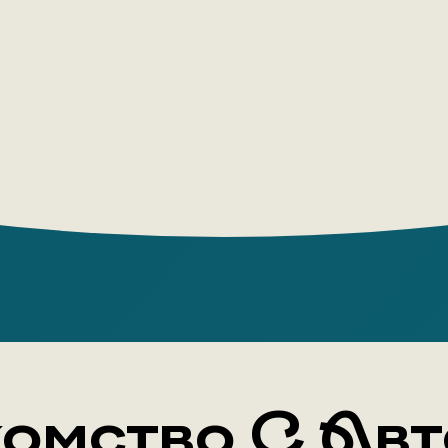
Author: Е
Publishing
Year: 2022
Number of
Cover typ
Age group:
омство С Ав