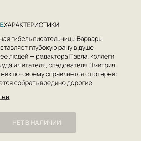
Е
ХАРАКТЕРИСТИКИ
ая гибель писательницы Варвары
ставляет глубокую рану в душе
ее людей — редактора Павла, коллеги
жуда и читателя, следователя Дмитрия.
 них по-своему справляется с потерей:
ется собрать воедино дорогие
ния, второй бросает вызов
лее
им Варины книги загадкам, а третий
бийцу. Миры этих людей почти не
тся, однако случившееся заставляет
НЕТ В НАЛИЧИИ
ереосмыслить собственную жизнь.