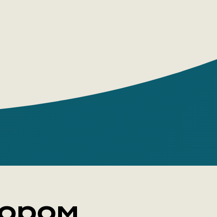
катерина Звонцова
 House: Popcorn Books
 pages: 384
e: Paperback
 18+
тором