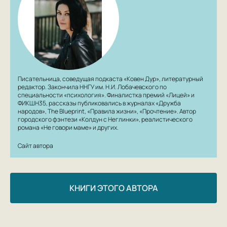
Писательница, соведущая подкаста «Ковен Дур», литературный
редактор. Закончила ННГУ им. Н.И. Лобачевского по
специальности «психология». Финалистка премий «Лицей» и
ФИКШН35, рассказы публиковались в журналах «Дружба
народов», The Blueprint, «Правила жизни», «Прочтение». Автор
городского фэнтези «Колдун с Неглинки», реалистического
романа «Не говори маме» и других.
Сайт автора
КНИГИ ЭТОГО АВТОРА