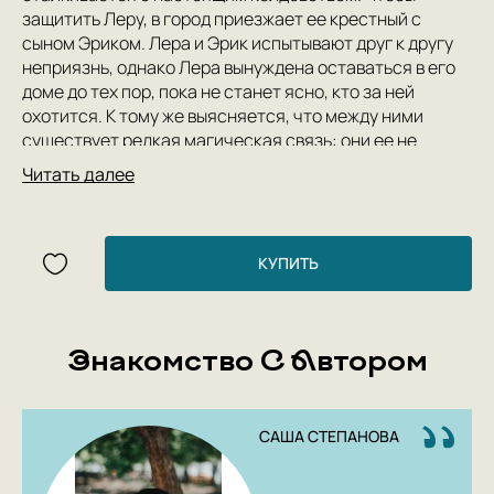
защитить Леру, в город приезжает ее крестный с
сыном Эриком. Лера и Эрик испытывают друг к другу
неприязнь, однако Лера вынуждена оставаться в его
доме до тех пор, пока не станет ясно, кто за ней
охотится. К тому же выясняется, что между ними
существует редкая магическая связь: они ее не
выбирали, но будут вынуждены с ней жить.
Читать далее
КУПИТЬ
Знакомство С Автором
САША СТЕПАНОВА