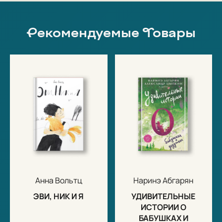
Рекомендуемые Товары
Анна Вольтц
Наринэ Абгарян
ЭВИ, НИК И Я
УДИВИТЕЛЬНЫЕ
ИСТОРИИ О
БАБУШКАХ И