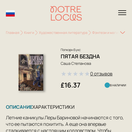
Главная
Книги
Художественная литература
Фэнтези и магия
Пят
Попкорн Букс
ПЯТАЯ БЕЗДНА
Саша Степанова
★
★
★
★
★
0 отзывов
£16.37
В НАЛИЧИИ
ОПИСАНИЕ
ХАРАКТЕРИСТИКИ
Летние каникулы Леры Бариновой начинаются с того,
что ее пытаются похитить. А еще она впервые
сталкивается с настоящим колдовством. Чтобы