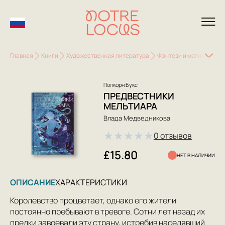
Главная
Книги
Художественная литература
Фэнтези и магия
Пре
Попкорн Букс
ПРЕДВЕСТНИКИ
МЕЛЬТИАРА
Влада Медведникова
★
★
★
★
★
0 отзывов
£15.80
НЕТ В НАЛИЧИИ
ОПИСАНИЕ
ХАРАКТЕРИСТИКИ
Королевство процветает, однако его жители
постоянно пребывают в тревоге. Сотни лет назад их
предки завоевали эту страну, истребив населявший