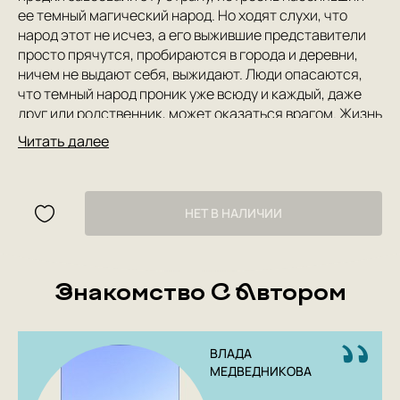
ее темный магический народ. Но ходят слухи, что
народ этот не исчез, а его выжившие представители
просто прячутся, пробираются в города и деревни,
ничем не выдают себя, выжидают. Люди опасаются,
что темный народ проник уже всюду и каждый, даже
друг или родственник, может оказаться врагом. Жизнь
пронизана страхом и ожиданием вой­ны. И вой­на
Читать далее
начинается. Эли — волшебник на королевской службе.
Арца — девушка из темного народа. Они встретились
еще до вой­ны, но теперь сражаются по разные
стороны.
НЕТ В НАЛИЧИИ
Author: Влада Медведникова
Publishing House: Popcorn books
Знакомство С Автором
Year: 2022
Number of pages: 336
Cover type: Paperback
ВЛАДА
Age group: 18+
МЕДВЕДНИКОВА