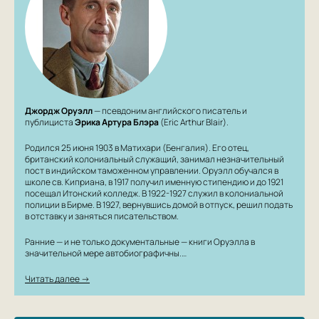
Джордж Оруэлл
— псевдоним английского писатель и
публициста
Эрика Артура Блэра
(
Eric Arthur Blair
).
Родился 25 июня 1903 в Матихари (Бенгалия). Его отец,
британский колониальный служащий, занимал незначительный
пост в индийском таможенном управлении. Оруэлл обучался в
школе св. Киприана, в 1917 получил именную стипендию и до 1921
посещал Итонский колледж. В 1922-1927 служил в колониальной
полиции в Бирме. В 1927, вернувшись домой в отпуск, решил подать
в отставку и заняться писательством.
Ранние — и не только документальные — книги Оруэлла в
значительной мере автобиографичны.…
Читать далее →