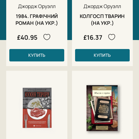
Джордж Оруэлл
Джордж Оруэлл
1984. ГРАФІЧНИЙ
КОЛГОСП ТВАРИН
РОМАН (НА УКР.)
(НА УКР.)
£40.95
£16.37
КУПИТЬ
КУПИТЬ