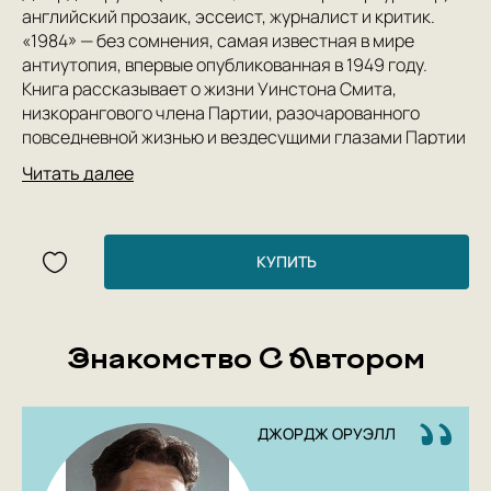
английский прозаик, эссеист, журналист и критик.
«1984» — без сомнения, самая известная в мире
антиутопия, впервые опубликованная в 1949 году.
Книга рассказывает о жизни Уинстона Смита,
низкорангового члена Партии, разочарованного
повседневной жизнью и вездесущими глазами Партии
и её зловещего лидера — Старшего Брата. Старший
Читать далее
Брат контролирует все аспекты жизни: ввёл
упрощённый новояз, стремясь полностью задушить
даже возможность сопротивления системе;
криминализовал мыслепреступления, чтобы люди
КУПИТЬ
даже помыслить не смели о бунте.
Знакомство С Автором
ДЖОРДЖ ОРУЭЛЛ