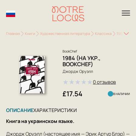
Главная
Книги
Художественная литература
Классика
1984 (на ук
BookChef
1984 (НА УКР.,
BOOKCHEF)
Джордж Оруэлл
★
★
★
★
★
0 отзывов
£17.54
В НАЛИЧИИ
ОПИСАНИЕ
ХАРАКТЕРИСТИКИ
Книга на украинском языке.
Джордж Оруэлл (настоящее имя — Эрик Артур Блэр) —