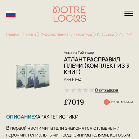
Главная
Книги
Художественная литература
Классика
Атлант рас
Альпина Паблишер
АТЛАНТ РАСПРАВИЛ
ПЛЕЧИ (КОМПЛЕКТ ИЗ 3
КНИГ)
Айн Рэнд
★
★
★
★
★
0 отзывов
£70.19
НЕТ В НАЛИЧИИ
ОПИСАНИЕ
ХАРАКТЕРИСТИКИ
В первой части читатели знакомятся с главными
героями, гениальными предпринимателями, которым