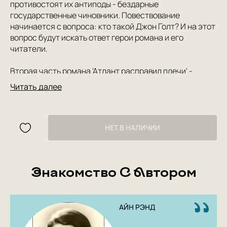
противостоят их антиподы - бездарные
государственные чиновники. Повествование
начинается с вопроса: кто такой Джон Голт? И на этот
вопрос будут искать ответ герои романа и его
читатели.
Вторая часть романа 'Атлант расправил плечи' -
социальный прогноз. В ситуации, когда
Читать далее
правительство берет курс на 'равные возможности',
считая справедливым за счет талантливых и
состоятельных сделать богатыми никчемных и
бесталанных, проигравшими оказываются все. Запрет
НЕТ В НАЛИЧИИ
на развитие производства и лоббирование интересов
'нужных' людей разрушают общество. Динамика
повествования задается сложным переплетением
Знакомство С Автором
судеб героев, любовными коллизиями и загадкой, кто
же такой Джон Голт.
Третья часть романа 'Атлант расправил плечи'
АЙН РЭНД
развенчивает заблуждения мечтательных борцов за