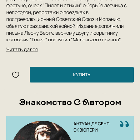
фортуне, очерк "Пилот и стихии" о борьбе летчика с
непогодой, репортажи о поездках в
постреволюционный Советский Союз и Испанию,
объятую гражданской войной. Издание дополнили
письма Леону Верту, верному другу и соратнику,
которому "Тонио" посвятил "Маленького принца".
Читать далее
КУПИТЬ
Знакомство С Автором
АНТУАН ДЕ СЕНТ-
ЭКЗЮПЕРИ