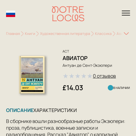
Главная
Книги
Художественная литература
Классика
Авиатор
АСТ
АВИАТОР
Антуан де Сент-Экзюпери
★
★
★
★
★
0 отзывов
£14.03
В НАЛИЧИИ
ОПИСАНИЕ
ХАРАКТЕРИСТИКИ
В сборнике вошли разнообразные работы Экзюпери:
проза, публицистика, военные записки и
радиообращения. Рассказ "Авиатор" о капризной