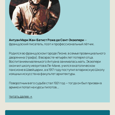
Антуан Мари Жан-Батист Роже де Сент-Экзюпери
—
французский писатель, поэт и профессиональный лётчик.
Родился во французском городе Лионе, в семье провинциального
дворянина (графа). В возрасте четырёх лет потерял отца.
Воспитанием маленького Антуана занималась мать. Экзюпери
окончил школу иезуитов в Ле-Мане, учился в католическом
пансионе в Швейцарии, а в 1917 году поступил в парижскую Школу
изящных искусств на факультет архитектуры.
Поворотным в его судьбе стал 1921 год — тогда он был призван в
армию и попал на курсы пилотов.…
Читать далее →