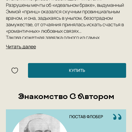
Разрушены мечты об «идеальном браке», выдуманный
Эммой «принц» оказался скучным провинциальным
врачом, и она, задыхаясь в унылом, безотрадном
замужестве, от отчаяния принялась искать счастья в
«романтичных» любовных связях…
Такова сюжетная завязка одного из самых
значительных произведений в истории французской
Читать далее
литературы, – много раз экранизированного шедевра
о «маленькой трагедии» молодой женщины.
КУПИТЬ
Знакомство С Автором
ГЮСТАВ ФЛОБЕР