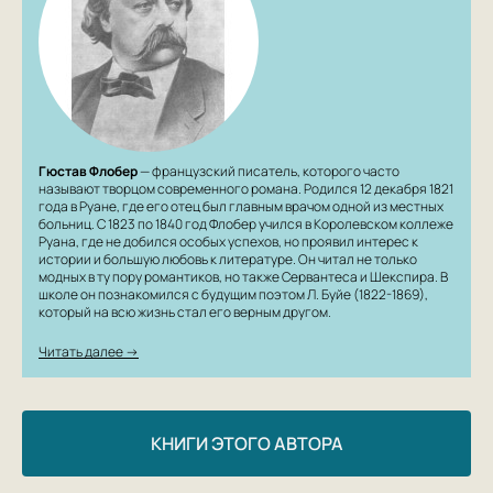
Гюстав Флобер
— французский писатель, которого часто
называют творцом современного романа. Родился 12 декабря 1821
года в Руане, где его отец был главным врачом одной из местных
больниц. С 1823 по 1840 год Флобер учился в Королевском коллеже
Руана, где не добился особых успехов, но проявил интерес к
истории и большую любовь к литературе. Он читал не только
модных в ту пору романтиков, но также Сервантеса и Шекспира. В
школе он познакомился с будущим поэтом Л. Буйе (1822-1869),
который на всю жизнь стал его верным другом.
Читать далее →
КНИГИ ЭТОГО АВТОРА