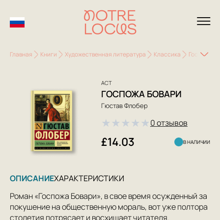
Главная
Книги
Художественная литература
Классика
Госпожа Б
АСТ
ГОСПОЖА БОВАРИ
Гюстав Флобер
★
★
★
★
★
0 отзывов
£14.03
В НАЛИЧИИ
ОПИСАНИЕ
ХАРАКТЕРИСТИКИ
Роман «Госпожа Бовари», в свое время осужденный за
покушение на общественную мораль, вот уже полтора
столетия потрясает и восхищает читателя.