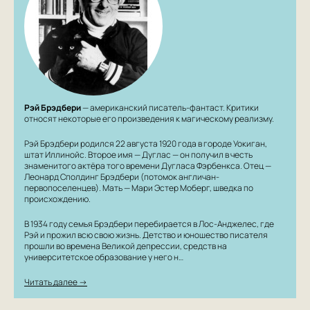
Рэй Брэдбери
— американский писатель-фантаст. Критики
относят некоторые его произведения к магическому реализму.
Рэй Брэдбери родился 22 августа 1920 года в городе Уокиган,
штат Иллинойс. Второе имя — Дуглас — он получил в честь
знаменитого актёра того времени Дугласа Фэрбенкса. Отец —
Леонард Сполдинг Брэдбери (потомок англичан-
первопоселенцев). Мать — Мари Эстер Моберг, шведка по
происхождению.
В 1934 году семья Брэдбери перебирается в Лос-Анджелес, где
Рэй и прожил всю свою жизнь. Детство и юношество писателя
прошли во времена Великой депрессии, средств на
университетское образование у него н…
Читать далее →