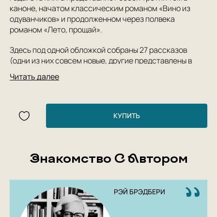
каноне, начатом классическим романом «Вино из
одуванчиков» и продолженном через полвека
романом «Лето, прощай».
Здесь под одной обложкой собраны 27 рассказов
(одни из них совсем новые, другие представлены в
первоначальной авторской редакции), действие
Читать далее
которых происходит в любимом с детства миллионами
читателей городке Гринтаун — городе, где аромат
зреющих яблок дурманит голову, первая любовь
обещает быть вечной, а лето не кончается никогда…
КУПИТЬ
Знакомство С Автором
РЭЙ БРЭДБЕРИ