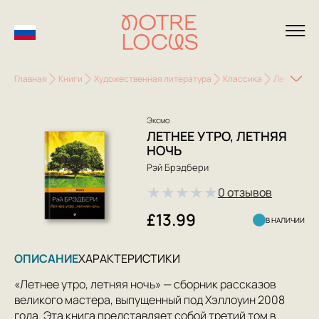
Главная
Книги
Художественная литература
Классика
Летнее утр
Эксмо
ЛЕТНЕЕ УТРО, ЛЕТНЯЯ
НОЧЬ
Рэй Брэдбери
★
★
★
★
★
0 отзывов
£13.99
В НАЛИЧИИ
ОПИСАНИЕ
ХАРАКТЕРИСТИКИ
«Летнее утро, летняя ночь» — сборник рассказов
великого мастера, выпущенный под Хэллоуин 2008
года. Эта книга представляет собой третий том в