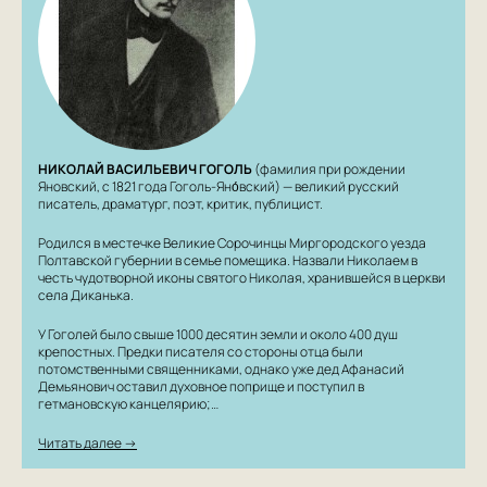
НИКОЛАЙ ВАСИЛЬЕВИЧ ГОГОЛЬ
(фамилия при рождении
Яновский, с 1821 года Гоголь-Яно́вский) — великий русский
писатель, драматург, поэт, критик, публицист.
Родился в местечке Великие Сорочинцы Миргородского уезда
Полтавской губернии в семье помещика. Назвали Николаем в
честь чудотворной иконы святого Николая, хранившейся в церкви
села Диканька.
У Гоголей было свыше 1000 десятин земли и около 400 душ
крепостных. Предки писателя со стороны отца были
потомственными священниками, однако уже дед Афанасий
Демьянович оставил духовное поприще и поступил в
гетмановскую канцелярию;…
Читать далее →