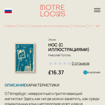
Главная
Книги
Художественная литература
Классика
Нос (с ил
Эксмо
НОС (С
ИЛЛЮСТРАЦИЯМИ)
Николай Гоголь
★
★
★
★
★
0 отзывов
£16.37
В НАЛИЧИИ
ОПИСАНИЕ
ХАРАКТЕРИСТИКИ
О Петербург, невероятный и притягивающий
магнитом! Здесь как нигде можно заметить, как среди
романтичных крыш неторопливо едет и ваша