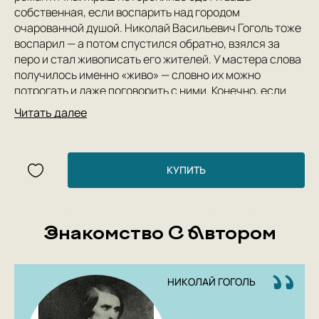
собственная, если воспарить над городом
очарованной душой. Николай Васильевич Гоголь тоже
воспарил — а потом спустился обратно, взялся за
перо и стал живописать его жителей. У мастера слова
получилось именно «живо» — словно их можно
потрогать и даже поговорить с ними. Конечно, если
вас не испугают их странности (убежавший нос,
Читать далее
например...). Еще вчера вы не обратили бы на на этих
людей никакого внимания, а теперь никогда не
забудете. И обязательно узнаете их, когда
повстречаете...
КУПИТЬ
В книгу вошли знаменитые «Петербургские повести»,
а также отрывки и наброски из незавершенных
произведений Гоголя того же периода.
Знакомство С Автором
НИКОЛАЙ ГОГОЛЬ