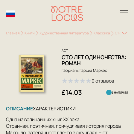
Главная
Книги
Художественная литература
Классика
Сто лет од
АСТ
СТО ЛЕТ ОДИНОЧЕСТВА:
РОМАН
Габриэль Гарсиа Маркес
★
★
★
★
★
0 отзывов
£14.03
В НАЛИЧИИ
ОПИСАНИЕ
ХАРАКТЕРИСТИКИ
Одна из величайших книг ХХ века.
Странная, поэтичная, причудливая история города
Макондо, затерянного где-то в джунглях, – от