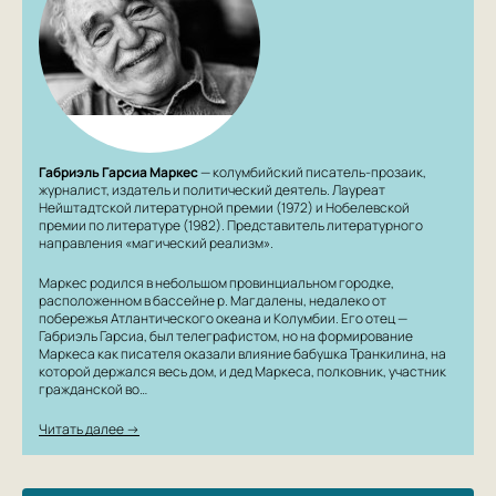
Габриэль Гарсиа Маркес
— колумбийский писатель-прозаик,
журналист, издатель и политический деятель. Лауреат
Нейштадтской литературной премии (1972) и Нобелевской
премии по литературе (1982). Представитель литературного
направления «магический реализм».
Маркес родился в небольшом провинциальном городке,
расположенном в бассейне р. Магдалены, недалеко от
побережья Атлантического океана и Колумбии. Его отец —
Габриэль Гарсиа, был телеграфистом, но на формирование
Маркеса как писателя оказали влияние бабушка Транкилина, на
которой держался весь дом, и дед Маркеса, полковник, участник
гражданской во…
Читать далее →