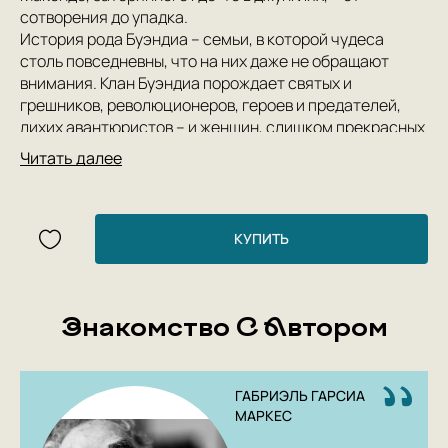
сотворения до упадка.
История рода Буэндиа – семьи, в которой чудеса
столь повседневны, что на них даже не обращают
внимания. Клан Буэндиа порождает святых и
грешников, революционеров, героев и предателей,
лихих авантюристов – и женщин, слишком прекрасных
для обычной жизни. В нем кипят необычайные страсти
Читать далее
– и происходят невероятные события.
Однако эти невероятные события снова и снова
становятся своеобразным «волшебным зеркалом»,
сквозь которое читателю является подлинная
КУПИТЬ
история Латинской Америки…
Знакомство С Автором
ГАБРИЭЛЬ ГАРСИА
МАРКЕС