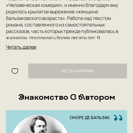
«Человеческая комедия», и именно благодаря ему
родилось крылатое выражение «женщина
бальзаковского возраста». Работа над текстом
романа, составленного из самостоятельных
рассказов, часть которых прежде публиковалась в
журналах, продлилась более десяти лет. В
последовательно расположенных рассказах автор
Читать далее
разворачивает перед читателем историю жизни
Жюли д’Эглемон, которую на первых страницах мы
встречаем юной девушкой, без памяти влюбленной в
будущего супруга. Наблюдая за судьбой героини,
НЕТ В НАЛИЧИИ
автор размышляет о природе любви между мужчиной
и женщиной и родительской любви, о современном
браке и современном обществе. В настоящем издании
Знакомство С Автором
роман публикуется в новом переводе.
ОНОРЕ ДЕ БАЛЬЗАК