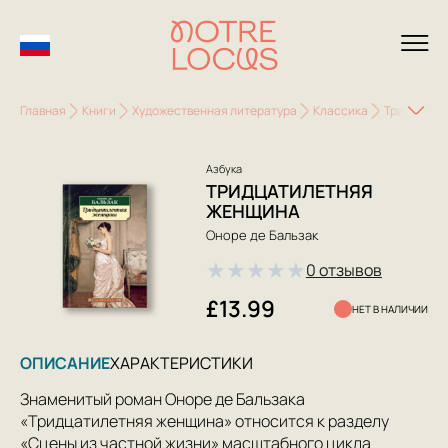
Главная
Книги
Художественная литература
Классика
Тридцатил
Азбука
ТРИДЦАТИЛЕТНЯЯ
ЖЕНЩИНА
Оноре де Бальзак
★
★
★
★
★
0 отзывов
£13.99
НЕТ В НАЛИЧИИ
ОПИСАНИЕ
ХАРАКТЕРИСТИКИ
Знаменитый роман Оноре де Бальзака
«Тридцатилетняя женщина» относится к разделу
«Сцены из частной жизни» масштабного цикла