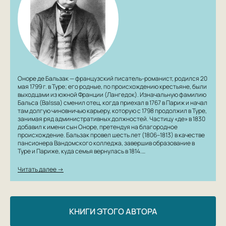
Оноре де Бальзак — французский писатель-романист, родился 20
мая 1799 г. в Туре; его родные, по происхождению крестьяне, были
выходцами из южной Франции (Лангедок). Изначальную фамилию
Бальса (Balssa) сменил отец, когда приехал в 1767 в Париж и начал
там долгую чиновничью карьеру, которую с 1798 продолжил в Туре,
занимая ряд административных должностей. Частицу «де» в 1830
добавил к имени сын Оноре, претендуя на благородное
происхождение. Бальзак провел шесть лет (1806–1813) в качестве
пансионера Вандомского колледжа, завершив образование в
Туре и Париже, куда семья вернулась в 1814.…
Читать далее →
КНИГИ ЭТОГО АВТОРА