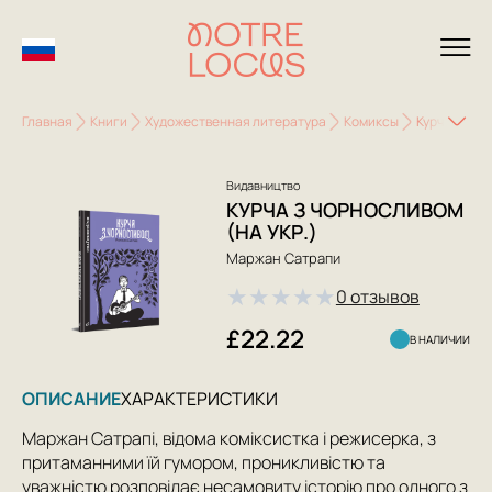
Главная
Книги
Художественная литература
Комиксы
Курча з чор
Видавництво
КУРЧА З ЧОРНОСЛИВОМ
(НА УКР.)
Маржан Сатрапи
★
★
★
★
★
0 отзывов
£22.22
В НАЛИЧИИ
ОПИСАНИЕ
ХАРАКТЕРИСТИКИ
Маржан Сатрапі, відома коміксистка і режисерка, з
притаманними їй гумором, проникливістю та
уважністю розповідає несамовиту історію про одного з