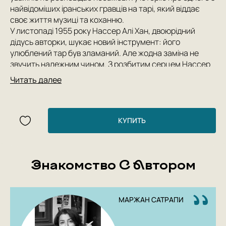
найвідоміших іранських гравців на тарі, який віддає
своє життя музиці та коханню.
У листопаді 1955 року Нассер Алі Хан, двоюрідний
дідусь авторки, шукає новий інструмент: його
улюблений тар був зламаний. Але жодна заміна не
звучить належним чином. З розбитим серцем Нассер
Алі Хан вирішує, що життя більше нічого не варте. Тож
Читать далее
він лягає до ліжка, відрікаючись від світу та всіх його
принад…
Дивовижно бачити, скільки складності та наративної
КУПИТЬ
винахідливості Сатрапі вкладає у свої образи… «Курча
з чорносливом» — найвигадлиівіша і багатошаровіша з
її історій: авторка тасує минуле, теперішнє та
Знакомство С Автором
майбутнє, наче картяр. — Los Angeles Times Book
Review
Оманливо прості, напрочуд потужні малюнки Сатрапі
МАРЖАН САТРАПИ
поєднуються з точною, але гнучкою прозою, яку вона
використовує, пристосовуючись до своїх численних