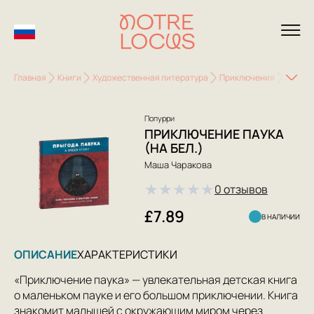
Главная
Книги
Художественная литература
Приключения
Приклю
Попурри
ПРИКЛЮЧЕНИЕ ПАУКА
(НА БЕЛ.)
Маша Чаракова
★
★
★
★
★
0 отзывов
£7.89
В НАЛИЧИИ
ОПИСАНИЕ
ХАРАКТЕРИСТИКИ
«Приключение паука» — увлекательная детская книга
о маленьком пауке и его большом приключении. Книга
знакомит малышей с окружающим миром через