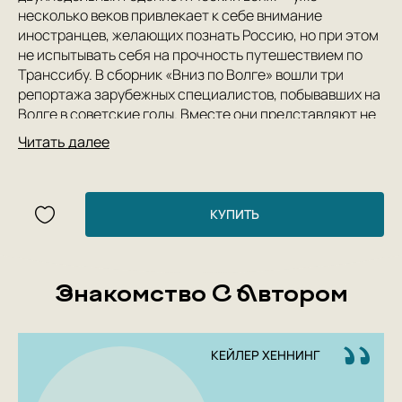
несколько веков привлекает к себе внимание
иностранцев, желающих познать Россию, но при этом
не испытывать себя на прочность путешествием по
Транссибу. В сборник «Вниз по Волге» вошли три
репортажа зарубежных специалистов, побывавших на
Волге в советские годы. Вместе они представляют не
только интересный взгляд на СССР изнутри «витрины
Читать далее
великого эксперимента», но и фиксируют в моменте
состояния городов, спускающихся по Волге к Югу
России, отмечая их локальные особенности,
возникающие на пересечении вертикали реки и
КУПИТЬ
горизонтальных контекстов страны.
Знакомство С Автором
КЕЙЛЕР ХЕННИНГ