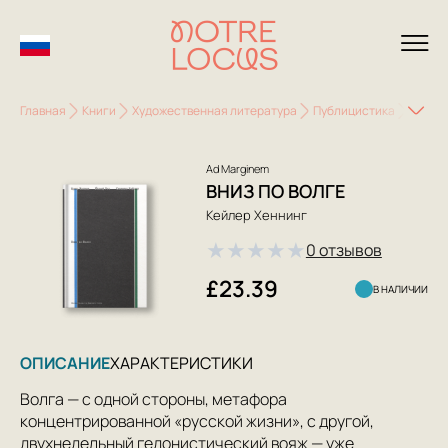
Главная
Книги
Художественная литература
Публицистика
Вниз п
Ad Marginem
ВНИЗ ПО ВОЛГЕ
Кейлер Хеннинг
★
★
★
★
★
0 отзывов
£23.39
В НАЛИЧИИ
ОПИСАНИЕ
ХАРАКТЕРИСТИКИ
Волга — с одной стороны, метафора
концентрированной «русской жизни», с другой,
двухнедельный гедонистический вояж — уже