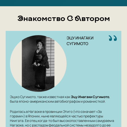
Знакомство С Автором
ЭЦУ ИНАГАКИ
СУГИМОТО
Эцуко Сугимото, также известная как
Эцу Инагаки Сугимото
,
была японо-американским автобиографом и романисткой.
Родилась в Нагаоке в провинции Этиго (что означает «За
горами») в Японии, ныне являющейся частью префектуры
Ниигата. Ее отец когда-то был высокопоставленным самураем в
Нагаоке, но с распадом феодальной системы незадолго до ее