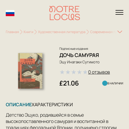
Главная
Книги
Художественная литература
Современная проза
Подписные издания
ДОЧЬ САМУРАЯ
Эцу Инагаки Сугимото
★
★
★
★
★
0 отзывов
£21.06
В НАЛИЧИИ
ОПИСАНИЕ
ХАРАКТЕРИСТИКИ
Детство Эцуко, родившейся в семье
высокопоставленного самурая и воспитанной в
традициях феодальной Японии, подчинено строгим