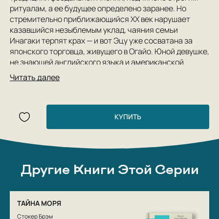
ритуалам, а ее будущее определено заранее. Но
стремительно приближающийся XX век нарушает
казавшийся незыблемым уклад, чаяния семьи
Инагаки терпят крах — и вот Эцу уже сосватана за
японского торговца, живущего в Огайо. Юной девушке,
не знающей английского языка и американской
культуры, предстоит совершить долгий путь в другую
Читать далее
часть света, суметь сохранить себя в чужой стране и
стать по-настоящему счастливой, научившись
сочетать японскую верность долгу с американской
открытостью новому.
КУПИТЬ
Автобиографический роман о столкновении двух
культур в одной необыкновенной судьбе продолжает
совместную серию переводов Яндекс Книг и
Другие Книги Этой Серии
«Подписных изданий».
ТАЙНА МОРЯ
Стокер Брэм