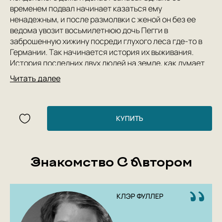
временем подвал начинает казаться ему
ненадежным, и после размолвки с женой он без ее
ведома увозит восьмилетнюю дочь Пегги в
заброшенную хижину посреди глухого леса где-то в
Германии. Так начинается история их выживания.
История последних двух людей на земле, как думает
Пегги, — ведь отец убедил ее, что во всем мире больше
Читать далее
никого не осталось … Девять лет спустя Пегги
возвращается домой, к матери, но попытки выяснить,
что произошло в лесу, приводят к новым загадкам.
КУПИТЬ
Знакомство С Автором
КЛЭР ФУЛЛЕР