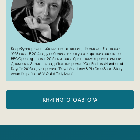
Клэр Фуллер - английская писательница. Родилась 9 февраля
1967 года. В 2014 году победила в конкурсе коротких рассказов
BBC Opening Lines, в 2015 выиграла британскую премию имени
Десмонда Эллиотта за дебютный роман "Our Endless Numbered
Days", в 2016 году - премию "Royal Academy & Pin Drop Short Story
Award" с работой "A Quiet Tidy Man".
КНИГИ ЭТОГО АВТОРА