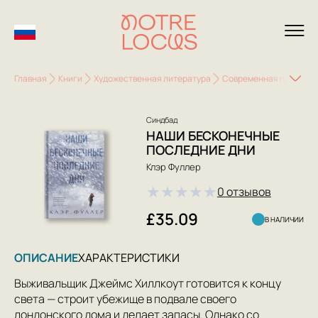
Главная
Книги
Художественная литература
Современная проза
Синдбад
НАШИ БЕСКОНЕЧНЫЕ
ПОСЛЕДНИЕ ДНИ
Клэр Фуллер
★
★
★
★
★
0 отзывов
£35.09
В НАЛИЧИИ
ОПИСАНИЕ
ХАРАКТЕРИСТИКИ
Выживальщик Джеймс Хиллкоут готовится к концу
света — строит убежище в подвале своего
лондонского дома и делает запасы. Однако со