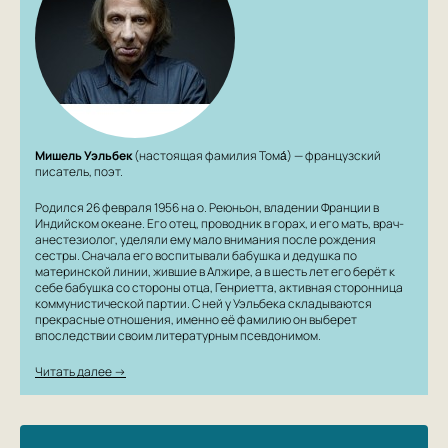
Мишель Уэльбек
(настоящая фамилия Тома́) — французский
писатель, поэт.
Родился 26 февраля 1956 на о. Реюньон, владении Франции в
Индийском океане. Его отец, проводник в горах, и его мать, врач-
анестезиолог, уделяли ему мало внимания после рождения
сестры. Сначала его воспитывали бабушка и дедушка по
материнской линии, жившие в Алжире, а в шесть лет его берёт к
себе бабушка со стороны отца, Генриетта, активная сторонница
коммунистической партии. С ней у Уэльбека складываются
прекрасные отношения, именно её фамилию он выберет
впоследствии своим литературным псевдонимом.
Читать далее →