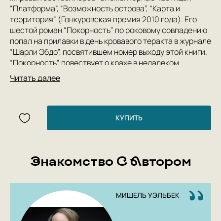
“Платформа”, “Возможность острова”, “Карта и
территория” (Гонкуровская премия 2010 года). Его
шестой роман “Покорность” по роковому совпадению
попал на прилавки в день кровавого теракта в журнале
“Шарли Эбдо”, посвятившем номер выходу этой книги.
“Покорность” повествует о крахе в недалеком
будущем современной политической системы
Читать далее
Франции. Сам Уэльбек определил жанр своего романа
как “политическую фантастику”. Действие
разворачивается в 2022 году. К власти
демократическим путем приходит президент-
КУПИТЬ
мусульманин, страна начинает на глазах меняться.
Одинокий интеллектуал по имени Франсуа,
поглощенный наукой, университетскими интригами и
Знакомство С Автором
поиском временных подруг, неожиданно
обнаруживает, что его мир рушится, как карточный
домик.
МИШЕЛЬ УЭЛЬБЕК