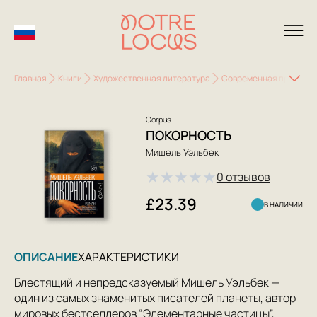
Главная
Книги
Художественная литература
Современная проза
Corpus
ПОКОРНОСТЬ
Мишель Уэльбек
★
★
★
★
★
0 отзывов
£23.39
В НАЛИЧИИ
ОПИСАНИЕ
ХАРАКТЕРИСТИКИ
Блестящий и непредсказуемый Мишель Уэльбек —
один из самых знаменитых писателей планеты, автор
мировых бестселлеров “Элементарные частицы”,