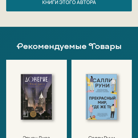
КНИГИ ЭТОГО АВТОРА
Рекомендуемые Товары
Эрнан Диаз
Салли Руни