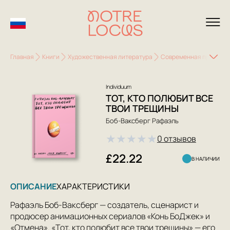
Главная
Книги
Художественная литература
Современная проза
Individuum
ТОТ, КТО ПОЛЮБИТ ВСЕ
ТВОИ ТРЕЩИНЫ
Боб-Ваксберг Рафаэль
★
★
★
★
★
0 отзывов
£22.22
В НАЛИЧИИ
ОПИСАНИЕ
ХАРАКТЕРИСТИКИ
Рафаэль Боб-Ваксберг — создатель, сценарист и
продюсер анимационных сериалов «Конь БоДжек» и
«Отмена». «Тот, кто полюбит все твои трещины» — его