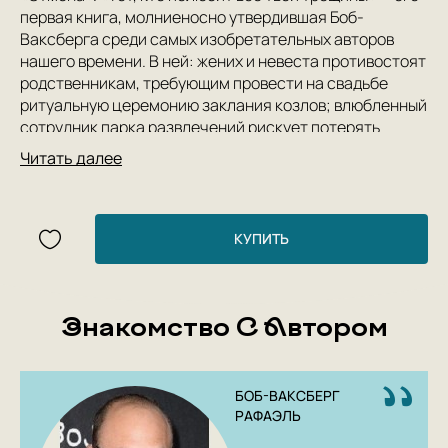
первая книга, молниеносно утвердившая Боб-
Ваксберга среди самых изобретательных авторов
нашего времени. В ней: жених и невеста противостоят
родственникам, требующим провести на свадьбе
ритуальную церемонию заклания козлов; влюбленный
сотрудник парка развлечений рискует потерять
работу из-за мутанта, созданного из ДНК десяти
Читать далее
президентов Америки; начинающая рок-группа
получает супергеройские способности (но
пользоваться ими можно, только будучи пьяным в
стельку); и еще 14 остроумных, забавных и
КУПИТЬ
пронзительных рассказов о любви (и одна поэма!).
Знакомство С Автором
БОБ-ВАКСБЕРГ
РАФАЭЛЬ