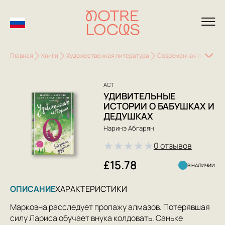
Главная
Книги
Художественная литература
Современная проза
АСТ
УДИВИТЕЛЬНЫЕ
ИСТОРИИ О БАБУШКАХ И
ДЕДУШКАХ
Наринэ Абгарян
★
★
★
★
★
0 отзывов
£15.78
В НАЛИЧИИ
ОПИСАНИЕ
ХАРАКТЕРИСТИКИ
Марковна расследует пропажу алмазов. Потерявшая
силу Лариса обучает внука колдовать. Саньке