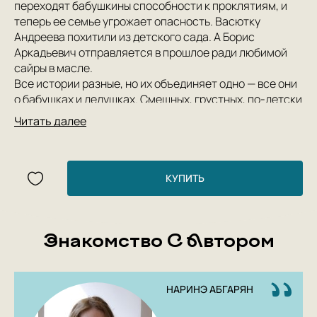
переходят бабушкины способности к проклятиям, и
теперь ее семье угрожает опасность. Васютку
Андреева похитили из детского сада. А Борис
Аркадьевич отправляется в прошлое ради любимой
сайры в масле.
Все истории разные, но их объединяет одно — все они
о бабушках и дедушках. Смешных, грустных, по-детски
наивных и удивительно мудрых. Главное — о любимых.
Читать далее
О том, как признаются в любви при помощи классиков,
как спасают отчаявшихся людей самыми ужасными в
мире стихами, как с помощью дверей попадают в
другие миры и как дожидаются внуков в старой
КУПИТЬ
заброшенной квартире.
Знакомство С Автором
НАРИНЭ АБГАРЯН