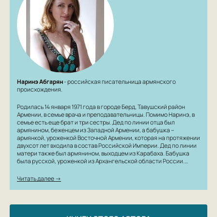
Наринэ Абгарян
- российская писательница армянского
происхождения.
Родилась 14 января 1971 года в городе Берд, Тавушский район
Армении, в семье врача и преподавательницы. Помимо Наринэ, в
семье есть еще брат и три сестры. Дед по линии отца был
армянином, беженцем из Западной Армении, а бабушка –
армянкой, уроженкой Восточной Армении, которая на протяжении
двухсот лет входила в состав Российской Империи. Дед по линии
матери также был армянином, выходцем из Карабаха. Бабушка
была русской, уроженкой из Архангельской области России.…
Читать далее →