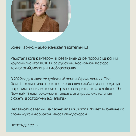
Бонни Гармус — американская писательница.
Работала копирайтером и креативным директором с широким
кругом клиентов в США и за рубежом, в основном в сфере
технологий, медицины и образования.
В 2022 году вышел ее дебютный роман «Уроки химии». The
Guardian отметила его «отполированную, забавную, наводящую
на размышления историю… трудно поверить, что это дебют». The
New York Times прокомментировала его «развлекательные
сюжеты и остроумные диалоги».
Недавно писательница переехала из Сиэтла. Живёт в Лондоне со
своим мужем и собакой. Имеет двух дочерей.
Читать далее →