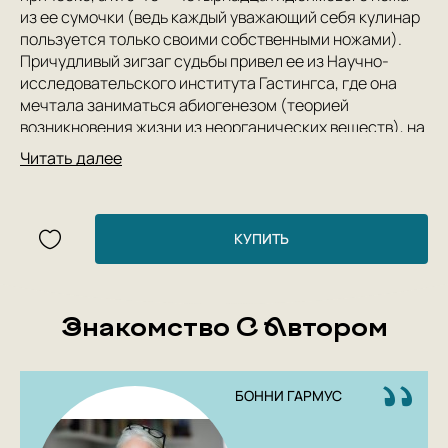
из ее сумочки (ведь каждый уважающий себя кулинар
пользуется только своими собственными ножами).
Причудливый зигзаг судьбы привел ее из Научно-
исследовательского института Гастингса, где она
мечтала заниматься абиогенезом (теорией
возникновения жизни из неорганических веществ), на
телевидение, где она ведет самую популярную в
Читать далее
стране кулинарную передачу «Ужин в шесть».
«Кулинария — это химия, — говорит она. — А химия —
это жизнь. Она дает нам возможность изменить все,
включая себя». Тем временем ее пятилетняя дочь
КУПИТЬ
Мадлен, растущая под присмотром минно-разыскного
пса по кличке Шесть-Тридцать, пытается найти в
школьной библиотеке Набокова и Нормана Мейлера, а
Знакомство С Автором
также выстроить родословное древо, на котором
должно найтись место и без пяти минут нобелевскому
лауреату по химии Кальвину Эвансу, и фее-крестной, и
деду в полосатой тюремной робе, и бабке, укрывшейся
БОННИ ГАРМУС
от налоговой полиции в Бразилии....