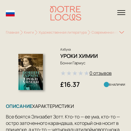
Главная
Книги
Художественная литература
Современная проза
Азбука
УРОКИ ХИМИИ
Бонни Гармус
★
★
★
★
★
0 отзывов
£16.37
В НАЛИЧИИ
ОПИСАНИЕ
ХАРАКТЕРИСТИКИ
Все боятся Элизабет Зотт. Кто-то — ее ума, кто-то —
остро заточенного карандаша, который она носит в
прическе, а кто-то — четырнадцатидюймового ножа