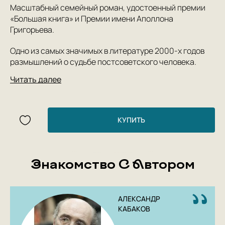
Масштабный семейный роман, удостоенный премии
«Большая книга» и Премии имени Аполлона
Григорьева.
Одно из самых значимых в литературе 2000-х годов
размышлений о судьбе постсоветского человека.
Читать далее
Аннотация
Александр Кабаков (1943—2020) — прозаик,
журналист, драматург; автор нашумевшего
КУПИТЬ
'Невозвращенца', изящного 'Беглеца', ироничных
'Московских сказок' и других произведений. По
романам Кабакова сняты фильмы, его книги
Знакомство С Автором
переведены во многих странах мира.
Роман 'Всё поправимо. Хроники частной жизни'
удостоен премии 'Большая книга'.
АЛЕКСАНДР
КАБАКОВ
Жизнь героя романа 'Всё поправимо' Михаила