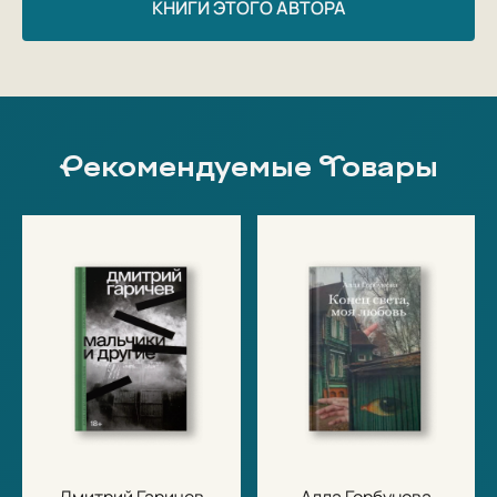
КНИГИ ЭТОГО АВТОРА
Рекомендуемые Товары
Дмитрий Гаричев
Алла Горбунова