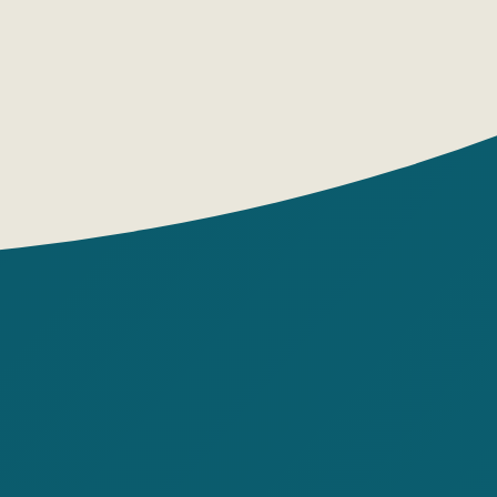
юбишь красивое, атмосферное,
ое фэнтези с шикарно прописанным
евероятно притягательными героями,
и рукой мастера, тогда эта книга для