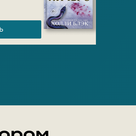
Ь
тором