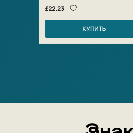
£22.23
КУПИТЬ
Знак