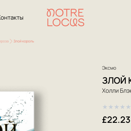
Контакты
проза
Злой король
Эксмо
ЗЛОЙ 
Холли Блэ
★
★
★
★
£22.23