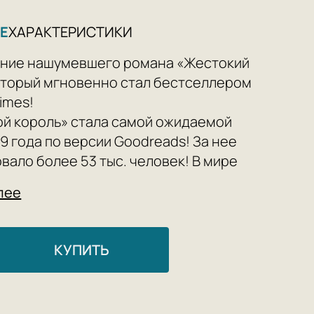
Е
ХАРАКТЕРИСТИКИ
ние нашумевшего романа «Жестокий
оторый мгновенно стал бестселлером
imes!
ой король» стала самой ожидаемой
19 года по версии Goodreads! За нее
вало более 53 тыс. человек! В мире
олее 10 млн экземпляров первой книги
лее
«Воздушный народ»!
королева фейри». Именно так
ь Виктория Аверяд, популярная
КУПИТЬ
кая писательница, о творчестве Холли
дивительно, ведь Холли Блэк создала
ологию мира фейри!