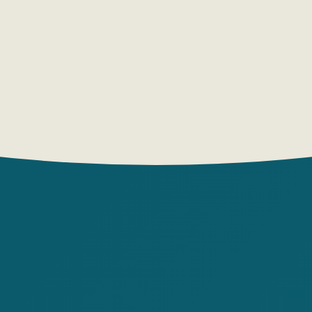
Если ты л
драматичн
миром и н
созданным
тебя!