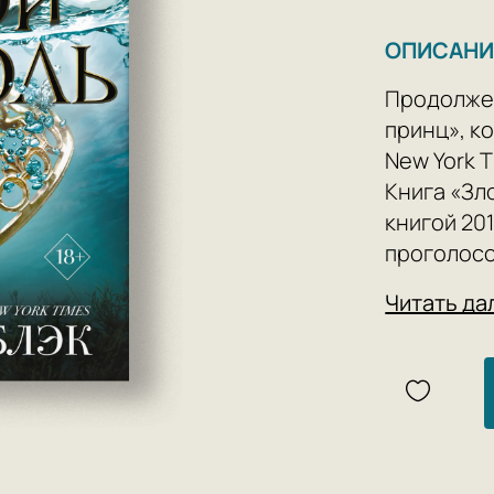
ОПИСАНИ
Продолже
принц», к
New York T
Книга «Зл
книгой 20
проголосо
продано б
Читать да
трилогии 
«Холли — 
отозвалас
американс
Блэк. Неу
новую миф