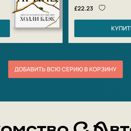
£22.23
КУПИТ
ДОБАВИТЬ ВСЮ СЕРИЮ В КОРЗИНУ
омство С Ав