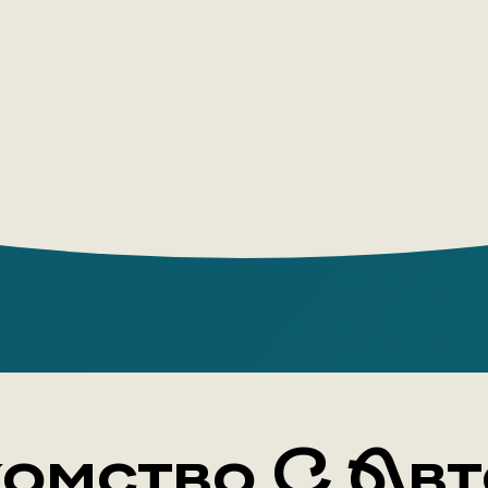
теперь в е
Захватыва
кинематог
смешались
целая ста
омство С Ав