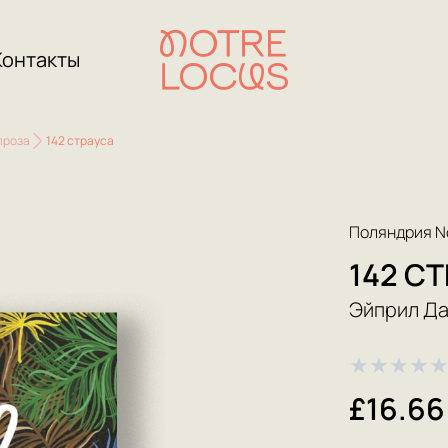
Контакты
проза
142 страуса
Поляндрия N
142 С
Эйприл Д
★
★
★
★
£16.66