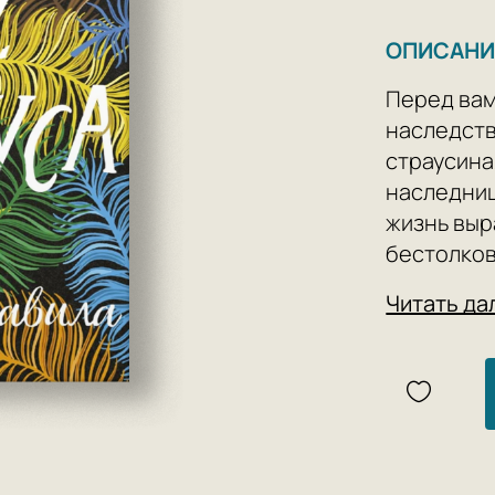
ОПИСАНИ
Перед вам
наследств
страусина
наследниц
жизнь выр
бестолков
от продажи
Читать да
планах ро
девушке н
голову из
хлопотном
бабушки, 
дяди и ста