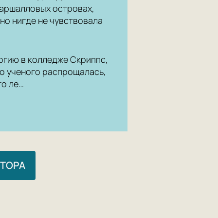
Маршалловых островах,
но нигде не чувствовала
огию в колледже Скриппс,
го ученого распрощалась,
го ле…
ВТОРА