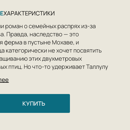
Е
ХАРАКТЕРИСТИКИ
и роман о семейных распрях из-за
а. Правда, наследство — это
я ферма в пустыне Мохаве, и
а категорически не хочет посвятить
ащиванию этих двухметровых
ых птиц. Но что-то удерживает Таллулу
 ранчо. А после того, как она узнаёт о
лее
дственников на семейное дело,
ичего не остается, как вытащить
 песка и повернуться лицом к
КУПИТЬ
у наследству: правде о смерти
алкоголизму матери, алчному гневу
 сорока двум страусам, чья судьба