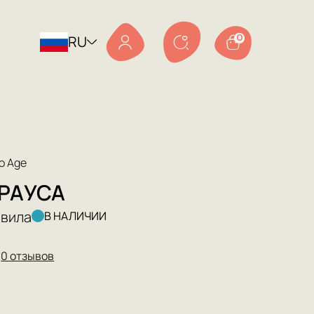
RU
0
o Age
ТРАУСА
авила
В НАЛИЧИИ
★
0 отзывов