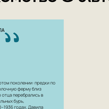
ЛА
ртом поколении: предки по
молочную ферму близ
 отца перебрались в
льных бурь,
–1936 годах. Давила