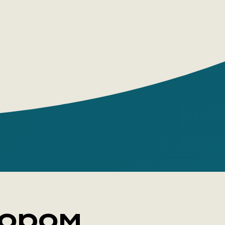
е руках.
ющая, трогательная и
рафичная история, в которой
 юмор, драма, любовь и, конечно,
я огромных странных птиц!
тором