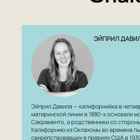
ЭЙПРИЛ ДАВИ
Эйприл Давила — калифорнийка в четве
материнской линии в 1880‑х основали 
Сакраменто, а родственники со стороны
Калифорнию из Оклахомы во времена пы
свирепствовавших в прериях США в 1930