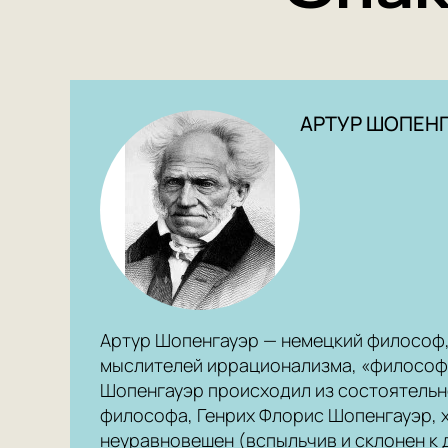
АРТУР ШОПЕН
Артур Шопенгауэр — немецкий философ,
мыслителей иррационализма, «философ
Шопенгауэр происходил из состоятельн
философа, Генрих Флорис Шопенгауэр, х
неуравновешен (вспыльчив и склонен к 