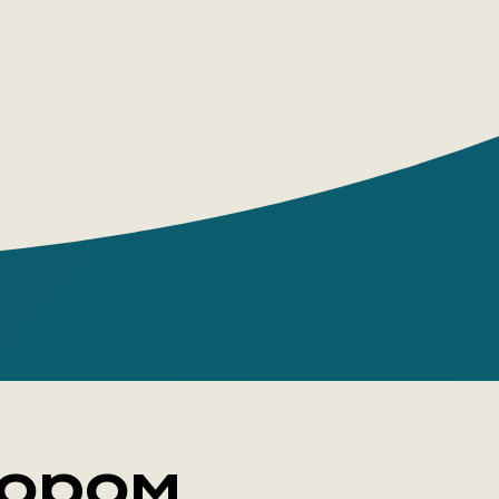
а страдания и сила инстинктов,
зие самопроявлений реального (воли)
ой иллюзорности мира — таков круг
уальных сюжетов, составляющих
е данной книги.
тором