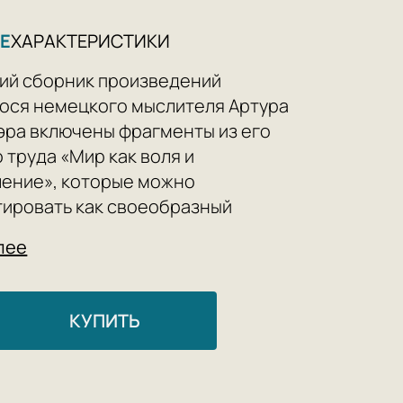
Е
ХАРАКТЕРИСТИКИ
ий сборник произведений
ося немецкого мыслителя Артура
ра включены фрагменты из его
 труда «Мир как воля и
ение», которые можно
ировать как своеобразный
ий автора к понятию «Мировой воли»
лее
ьному в его философской системе.
ые тексты знакомят читателя с
и воззрениями Шопенгауэра, с его
КУПИТЬ
нием сущности половой любви, его
м смерти и смертности человека.
ед ничто и неистребимая жажда жизни,