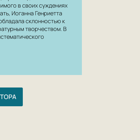
имого в своих суждениях
ать, Иоганна Генриетта
 обладала склонностью к
ратурным творчеством. В
истематического
ВТОРА