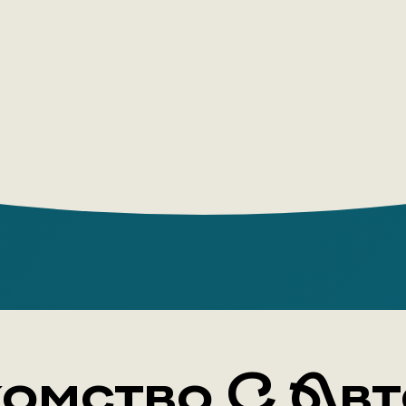
метафизик
многообра
в привычн
интеллект
содержани
омство С Ав