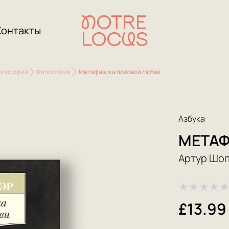
Контакты
философия
Философия
Метафизика половой любви
Азбука
МЕТАФ
Артур Шо
★
★
★
★
£13.99